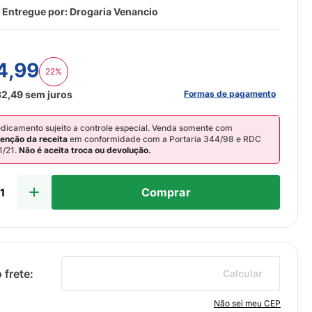
 Entregue por:
Drogaria Venancio
4
,
99
22%
Formas de pagamento
32
,
49
sem juros
dicamento sujeito a controle especial. Venda somente com
tenção da receita
em conformidade com a Portaria 344/98 e RDC
1/21.
Não é aceita troca ou devolução.
Comprar
Calcular
Não sei meu CEP