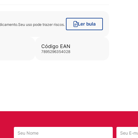
Ler bula
icamento.Seu uso pode trazer riscos.
Código EAN
7895296354028