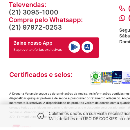
Televendas:
(21) 3095-1000
Compre pelo Whatsapp:
(21) 97972-0253
Segu
Sába
Domi
Baixe nosso App
E aproveite ofertas exclusivas
Certificados e selos:
A Drogaria Venancio segue as determinações da Anvisa. As informações contidas nes
diagnosticar qualquer problema de saúde e prescrever o tratamento adequado. Ao per
meramente ilustrativas. A disponibilidade de produtos variam de acordo com a quanti
coloque todas as unidades no carrinho de compras e o desconto será gerado automat
Venancio. Venancio Produtos Farmacêuticos LTDA | Horário de funcionamento: segunda a
Coletamos dados da sua visita necessários
270 | Farmacêutico Responsável: Dra Renane Bernardes Ferreira - CRF-RJ: 10.755 |
Mais detalhes em USO DE COOKIES na nossa