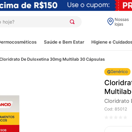
oje?
Nossas
lojas
Dermocosméticos
Saúde e Bem Estar
Higiene e Cuidado
Cloridrato De Duloxetina 30mg Multilab 30 Cápsulas
Genérico
Cloridr
Multila
Cloridrato
Cod
:
85012