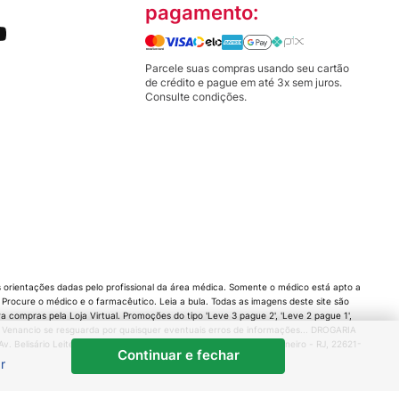
pagamento:
Parcele suas compras usando seu cartão
de crédito e pague em até 3x sem juros.
Consulte condições.
orientações dadas pelo profissional da área médica. Somente o médico está apto a
rocure o médico e o farmacêutico. Leia a bula. Todas as imagens deste site são
compras pela Loja Virtual. Promoções do tipo 'Leve 3 pague 2', 'Leve 2 pague 1',
 Venancio se resguarda por quaisquer eventuais erros de informações... DROGARIA
 Belisário Leite de Andrade Neto, 80 - Barra da Tijuca, Rio de Janeiro - RJ, 22621-
Continuar e fechar
r