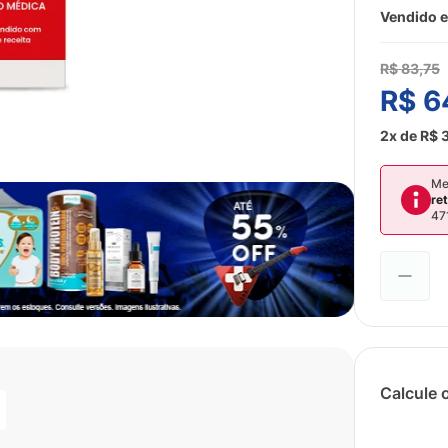
Vendido e
R$
83
,
75
R$
6
2
x de
R$
Me
re
47