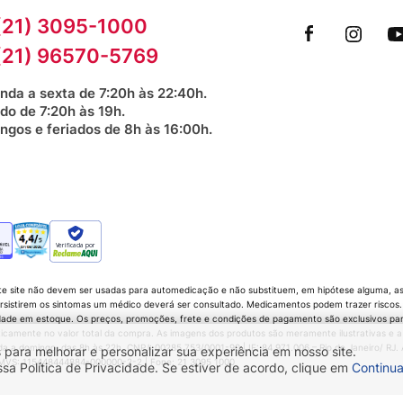
(21) 3095-1000
(21) 96570-5769
nda a sexta de 7:20h às 22:40h.
do de 7:20h às 19h.
ngos e feriados de 8h às 16:00h.
Verificada por
te site não devem ser usadas para automedicação e não substituem, em hipótese alguma, as 
sistirem os sintomas um médico deverá ser consultado. Medicamentos podem trazer riscos. P
dade em estoque. Os preços, promoções, frete e condições de pagamento são exclusivos para 
icamente no valor total da compra. As imagens dos produtos são meramente ilustrativas e a
 domingo, das 8h às 22h. CNPJ: 00285.753/0001-90 | IE: 84.971.006 – Rio de Janeiro/ RJ. Av.
 para melhorar e personalizar sua experiência em nosso site.
 CMVS: 115448444884-000000-2-2 | Fone: 21 3095 1000
 Política de Privacidade. Se estiver de acordo, clique em
Continua