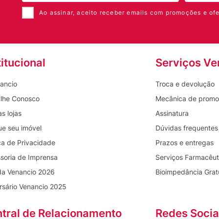
Ao assinar, aceito receber emails com promoções e ofe
titucional
Serviços Ve
ancio
Troca e devolução
lhe Conosco
Mecânica de prom
s lojas
Assinatura
ue seu imóvel
Dúvidas frequentes
ica de Privacidade
Prazos e entregas
soria de Imprensa
Serviços Farmacêut
da Venancio 2026
Bioimpedância Grat
rsário Venancio 2025
tral de Relacionamento
Redes Socia