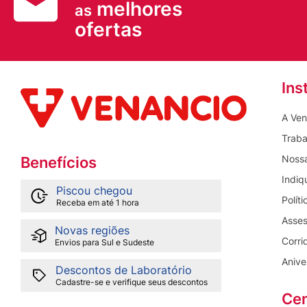
melhores
as
ofertas
Ins
A Ven
Traba
Nossa
Benefícios
Indiq
Piscou chegou
Polít
Receba em até 1 hora
Asses
Novas regiões
Corri
Envios para Sul e Sudeste
Anive
Descontos de Laboratório
Cadastre-se e verifique seus descontos
Cen