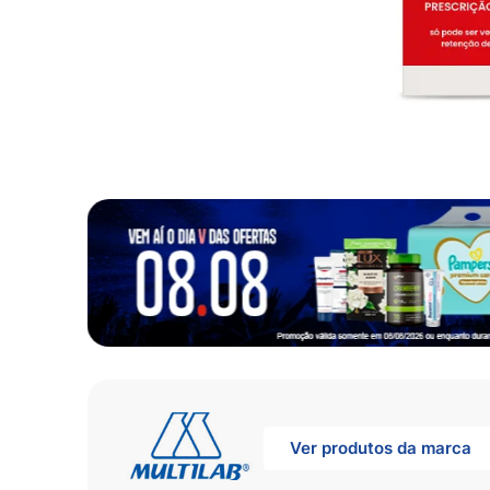
10
º
fralda
Ver produtos da marca