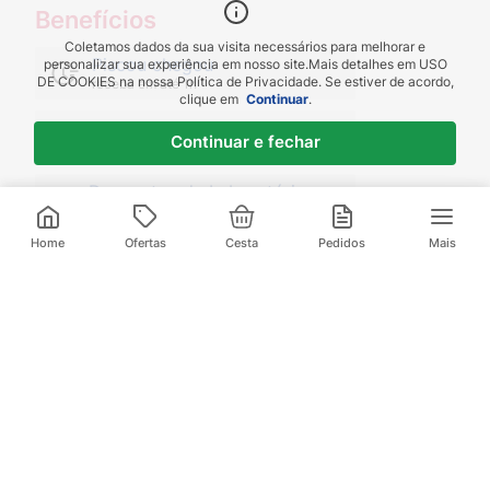
Benefícios
Coletamos dados da sua visita necessários para melhorar e
Piscou chegou
personalizar sua experiência em nosso site.
Mais detalhes em
USO
DE COOKIES
na nossa Política de Privacidade. Se estiver de acordo,
receba em até 1h
clique em
Continuar
.
Novas regiões
Continuar e fechar
Envios para Sul e Sudeste
Descontos de Laboratório
Valide seu cadastro e verifique os
R$
64
,
99
R$
84
,
99
descontos
2
x de
R$
32
,
49
sem juros
Home
Ofertas
Cesta
Pedidos
Mais
Televendas:
(21) 3095-1000
Compre pelo Whatsapp:
(21) 97972-0253
Baixe nosso App
E aproveite ofertas exclusivas