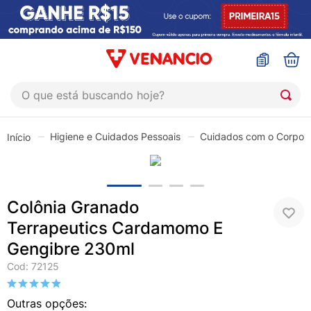
O que está buscando hoje?
TERMOS MAIS BUSCADOS
Higiene e Cuidados Pessoais
Cuidados com o Corpo
1
º
coristina
2
º
sinustrat
3
º
admuc
Colônia Granado
4
º
fly gotas
Terrapeutics Cardamomo E
5
º
protetor solar
Gengibre 230ml
6
º
sabonete liquido
Cod
:
72125
7
º
shampoo