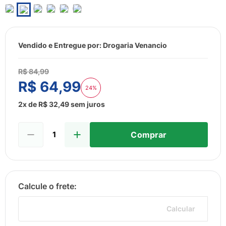
8
º
esmalte
9
º
lenço umedecido
10
º
fralda
Vendido e Entregue por:
Drogaria Venancio
R$
84
,
99
R$
64
,
99
24%
2
x de
R$
32
,
49
sem juros
Comprar
Calcular