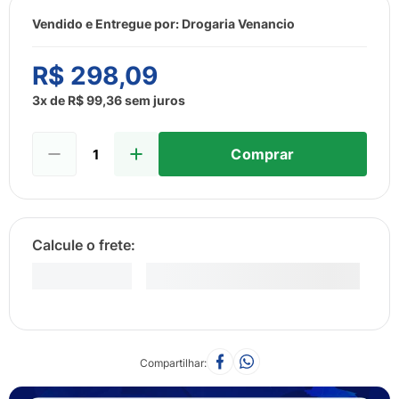
8
º
sabonete liquido
Vendido e Entregue por:
Drogaria Venancio
9
º
lenço umedecido
10
º
fralda
R$
298
,
09
3
x de
R$
99
,
36
sem juros
Comprar
Compartilhar