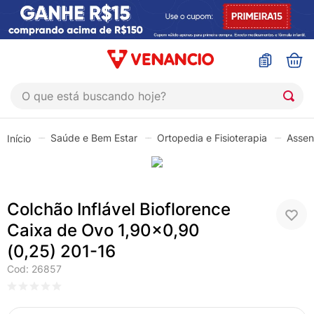
O que está buscando hoje?
TERMOS MAIS BUSCADOS
Saúde e Bem Estar
Ortopedia e Fisioterapia
Assen
1
º
coristina
2
º
sinustrat
3
º
admuc
Colchão Inflável Bioflorence
4
º
fly gotas
Caixa de Ovo 1,90x0,90
5
º
protetor solar
(0,25) 201-16
6
º
esmalte
Cod
:
26857
7
º
shampoo