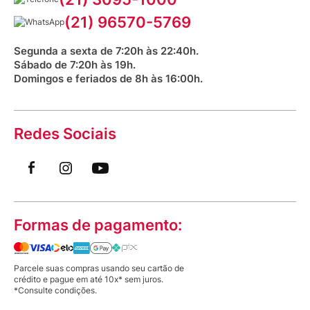
Aniversário Venancio 2025
Bioimpedância Gratuita
Procon RJ
(21) 96570-5769
O Colchão Inflável Caixa de Ovo suporta até
Saúde na praça
quantos quilos?
Segunda a sexta de 7:20h às 22:40h.
Sábado de 7:20h às 19h.
Domingos e feriados de 8h às 16:00h.
Posso usar o Colchão Inflável Caixa de Ovo
direto na cama?
Redes Sociais
Como inflar o Colchão Inflável Caixa de Ovo
com segurança?
Formas de pagamento:
Parcele suas compras usando seu cartão de
crédito e pague em até 10x* sem juros.
*Consulte condições.