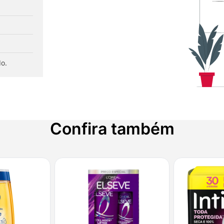
do.
Confira também