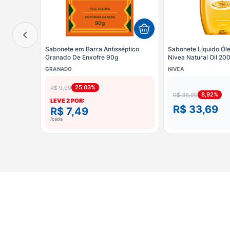
Sabonete em Barra Antisséptico
Sabonete Líquido Ól
Granado De Enxofre 90g
Nivea Natural Oil 20
GRANADO
NIVEA
25,03%
R$ 9,99
8,92%
R$ 36,99
LEVE
2
POR:
R$ 33,69
R$ 7,49
/cada
×
ESCOLHA SUA OFERTA
APROVEITAR PROMOÇÃO
Leve
2
por
R$ 7,49
/cada
COMPRAR SEM DESCONTO
R$ 9,99