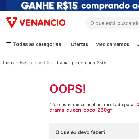
O que está buscando h
TERMOS MAIS BUSCADOS
Ofertas
Medicamentos
1
º
coristina
2
º
sinustrat
cond-lola-drama-queen-coco-250g
3
º
admuc
4
º
fly gotas
OOPS!
5
º
protetor solar
6
º
sabonete liquido
c
Não encontramos nenhum resultado para "
drama-queen-coco-250g
7
º
shampoo
"
8
º
esmalte
9
º
lenço umedecido
O que eu devo fazer?