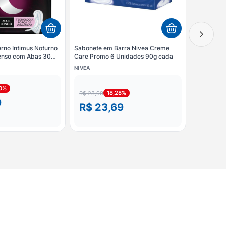
rno Intimus Noturno
Sabonete em Barra Nivea Creme
tenso com Abas 30
Care Promo 6 Unidades 90g cada
NIVEA
30%
18,28%
R$ 28,99
9
R$ 23,69