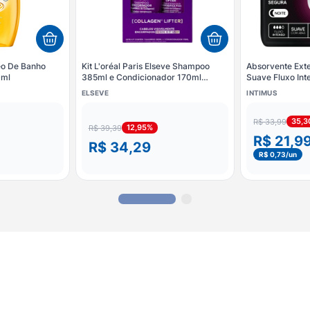
eo De Banho
Kit L'oréal Paris Elseve Shampoo
Absorvente Exte
0ml
385ml e Condicionador 170ml
Suave Fluxo In
Encorporador
Unidades
ELSEVE
INTIMUS
35,
R$ 33,99
12,95%
R$ 39,39
R$ 21,9
R$ 34,29
R$ 0,73
/un