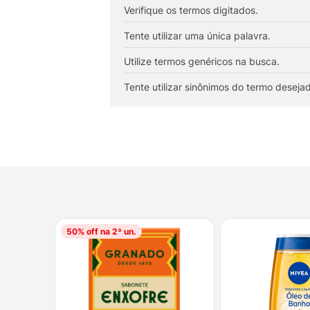
10
º
fralda
Verifique os termos digitados.
Tente utilizar uma única palavra.
Utilize termos genéricos na busca.
Tente utilizar sinônimos do termo deseja
50
% off na 2ª un.