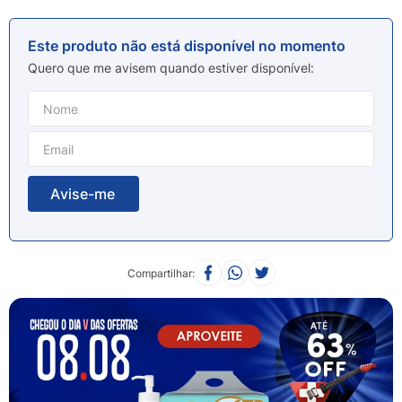
8
º
esmalte
9
º
lenço umedecido
Este produto não está disponível no momento
10
º
fralda
Quero que me avisem quando estiver disponível
Compartilhar