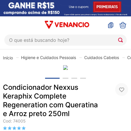
O que está buscando hoje?
TERMOS MAIS BUSCADOS
Higiene e Cuidados Pessoais
Cuidados Cabelos
C
1
º
coristina
2
º
sinustrat
3
º
admuc
Condicionador Nexxus
4
º
fly gotas
Keraphix Complete
5
º
protetor solar
Regeneration com Queratina
6
º
sabonete liquido
e Arroz preto 250ml
Cod
:
74005
7
º
shampoo