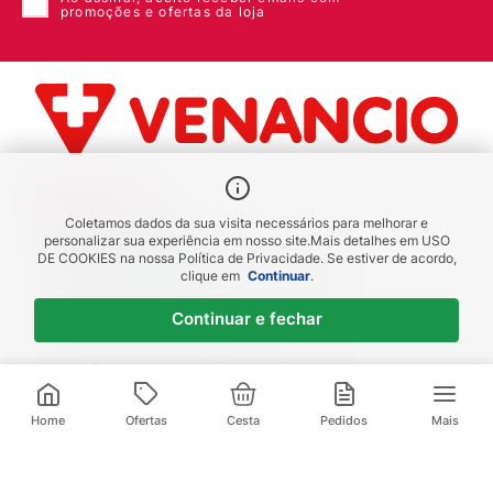
promoções e ofertas da loja
Benefícios
Coletamos dados da sua visita necessários para melhorar e
Piscou chegou
personalizar sua experiência em nosso site.
Mais detalhes em
USO
DE COOKIES
na nossa Política de Privacidade. Se estiver de acordo,
receba em até 1h
clique em
Continuar
.
Novas regiões
Continuar e fechar
Envios para Sul e Sudeste
Descontos de Laboratório
Valide seu cadastro e verifique os
descontos
Home
Ofertas
Cesta
Pedidos
Mais
Televendas:
(21) 3095-1000