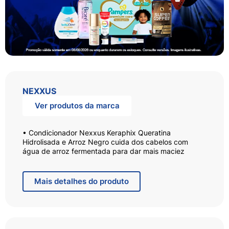
NEXXUS
Ver produtos da marca
• Condicionador Nexxus Keraphix Queratina
Hidrolisada e Arroz Negro cuida dos cabelos com
água de arroz fermentada para dar mais maciez
• Este condicionador restaura a barreira protetora do
cabelo, selando em nutrição para deixar a fibra do
cabelo suave sem cobrir os fios com resíduo
Mais
detalhes do produto
desnecessário
• Este condicionador também contém proteína pura e
concentrada e micro silicones direcionados, ajudando
na regeneração capilar e deixando o cabelo se mover
com fluidez perfeita