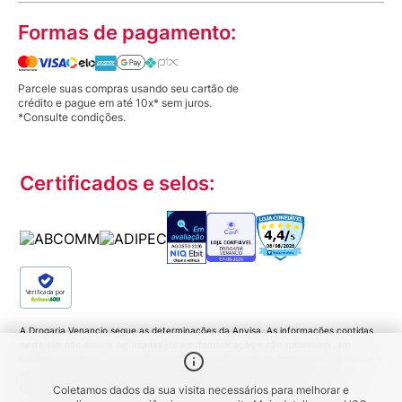
Formas de pagamento:
Parcele suas compras usando seu cartão de
crédito e pague em até 10x* sem juros.
*Consulte condições.
Certificados e selos:
Verificada por
A Drogaria Venancio segue as determinações da Anvisa. As informações contidas
neste site não devem ser usadas para automedicação e não substituem, em
hipótese alguma, as orientações dadas pelo profissional da área médica. Somente o
médico está apto a diagnosticar qualquer problema de saúde e prescrever o
tratamento adequado. Ao persistirem os sintomas um médico deverá ser
Coletamos dados da sua visita necessários para melhorar e