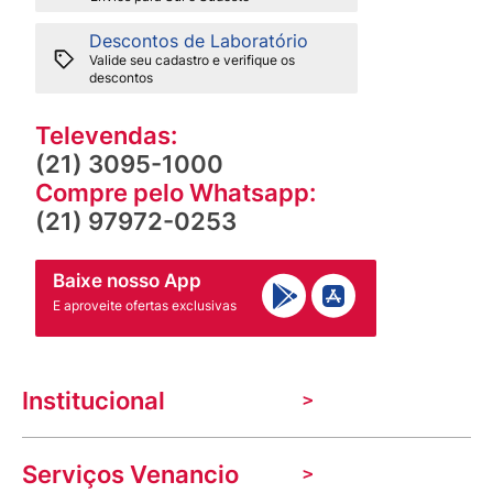
Descontos de Laboratório
Valide seu cadastro e verifique os
descontos
Televendas:
(21) 3095-1000
Compre pelo Whatsapp:
(21) 97972-0253
Baixe nosso App
E aproveite ofertas exclusivas
Institucional
A Venancio
Serviços Venancio
Trabalhe Conosco