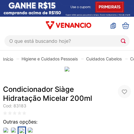
O que está buscando hoje?
TERMOS MAIS BUSCADOS
Higiene e Cuidados Pessoais
Cuidados Cabelos
C
1
º
coristina
2
º
sinustrat
3
º
admuc
Condicionador Siàge
4
º
fly gotas
Hidratação Micelar 200ml
5
º
protetor solar
Cod
:
83183
6
º
sabonete liquido
7
º
shampoo