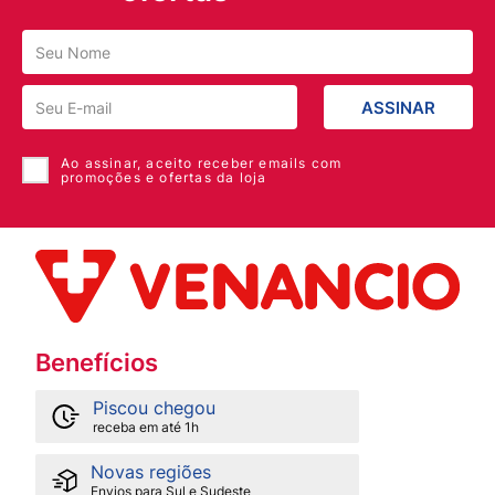
ASSINAR
Ao assinar, aceito receber emails com
promoções e ofertas da loja
Benefícios
Piscou chegou
receba em até 1h
Novas regiões
Envios para Sul e Sudeste