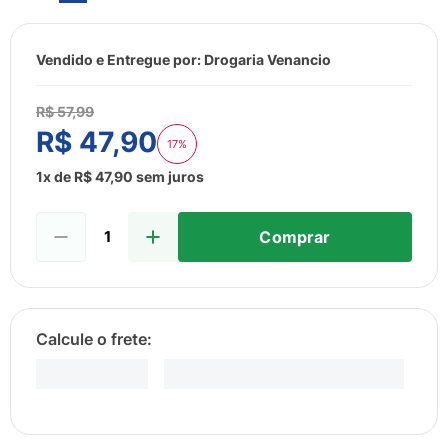
8
º
esmalte
9
º
lenço umedecido
Vendido e Entregue por:
Drogaria Venancio
10
º
fralda
R$
57
,
99
R$
47
,
90
17%
1
x de
R$
47
,
90
sem juros
Comprar