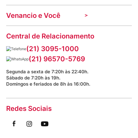
Nossas lojas
Troca e devolução
Indique seu imóvel
Venancio e Você
Mecânica de promoções
Política de Privacidade
Dúvidas frequentes
VClube - Programa de fidelidade
Assessoria de Imprensa
Prazos e entregas
Central de Relacionamento
Fale com o farmacêutico
Corrida Venancio 2026
Serviços Farmacêuticos
Fale conosco
(21) 3095-1000
Aniversário Venancio 2025
Bioimpedância Gratuita
Procon RJ
(21) 96570-5769
Saúde na praça
Segunda a sexta de 7:20h às 22:40h.
Sábado de 7:20h às 19h.
Domingos e feriados de 8h às 16:00h.
Redes Sociais