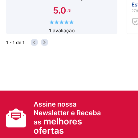
Es
5.0
27/
1
avaliação
1 - 1
de
1
Assine nossa
Newsletter e Receba
melhores
as
ofertas