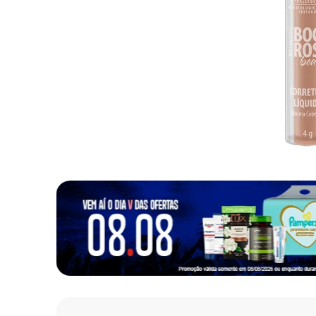
10
º
fralda