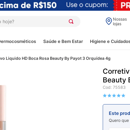
oje?
Nossas
lojas
Dermocosméticos
Saúde e Bem Estar
Higiene e Cuidado
ivo Liquido HD Boca Rosa Beauty By Payot 3 Orquídea 4g
Correti
Beauty 
Cod
:
75583
Este pro
Quero que 