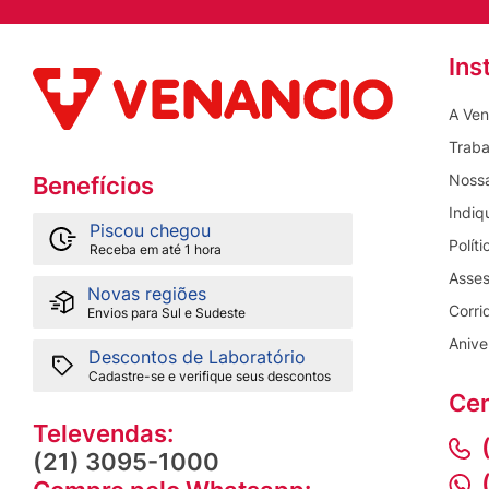
Ins
A Ven
Traba
Nossa
Benefícios
Indiq
Piscou chegou
Polít
Receba em até 1 hora
Asses
Novas regiões
Corri
Envios para Sul e Sudeste
Anive
Descontos de Laboratório
Cadastre-se e verifique seus descontos
Cen
Televendas:
(21) 3095-1000