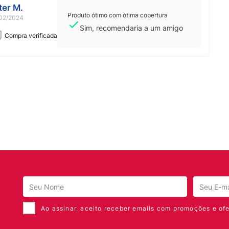
ter M.
Produto ótimo com ótima cobertura
02/2024
Sim, recomendaria a um amigo
Compra verificada
Ao assinar, aceito receber emails com promoções e ofe