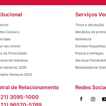
titucional
Serviços Ve
ancio
Troca e devolução
lhe Conosco
Mecânica de prom
s lojas
Assinatura
ue seu imóvel
Dúvidas frequentes
ica de Privacidade
Prazos e entregas
soria de Imprensa
Serviços Farmacêut
da Venancio 2026
Bioimpedância Grat
rsário Venancio 2025
tral de Relacionamento
Redes Socia
(21) 3095-1000
(21) 96570-5769