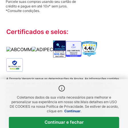
Parcele suas compras usando seu cartão de
crédito e pague em até 10x* sem juros.
*Consulte condições.
Certificados e selos:
Verificada por
A Drogaria Venancio segue as determinações da Anvisa. As informações contidas
neste site não devem ser usadas para automedicação e não substituem, em
hipótese alguma, as orientações dadas pelo profissional da área médica. Somente o
médico está apto a diagnosticar qualquer problema de saúde e prescrever o
tratamento adequado. Ao persistirem os sintomas um médico deverá ser
Coletamos dados da sua visita necessários para melhorar e
consultado. Medicamentos podem trazer riscos. Procure o médico e o
personalizar sua experiência em nosso site.
Mais detalhes em
USO
farmacêutico. Leia a bula. Todas as imagens deste site são meramente ilustrativas.
DE COOKIES
na nossa Política de Privacidade. Se estiver de acordo,
A disponibilidade de produtos variam de acordo com a quantidade em estoque. Os
clique em
Continuar
.
preços, promoções, frete e condições de pagamento são exclusivos para compras
pela Loja Virtual. Promoções do tipo 'Leve 3 pague 2', 'Leve 2 pague 1', coloque
Continuar e fechar
todas as unidades no carrinho de compras e o desconto será gerado