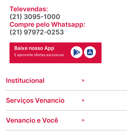
Televendas:
(21) 3095-1000
Compre pelo Whatsapp:
(21) 97972-0253
Baixe nosso App
E aproveite ofertas exclusivas
Institucional
A Venancio
Serviços Venancio
Trabalhe Conosco
Nossas lojas
Troca e devolução
Indique seu imóvel
Venancio e Você
Mecânica de promoções
Política de Privacidade
Dúvidas frequentes
VClube - Programa de fidelidade