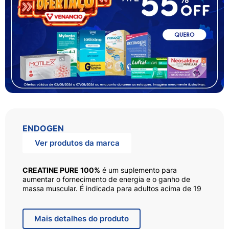
ENDOGEN
Ver produtos da marca
CREATINE PURE 100%
é um suplemento para
aumentar o fornecimento de energia e o ganho de
massa muscular. É indicada para adultos acima de 19
anos que desejam melhorar a recuperação muscular e
o rendimento físico, por meio de sua ação eficaz na
produção de energia nas células musculares.
Mais
detalhes do produto
Adicionalmente, contribui para foco e concentração.