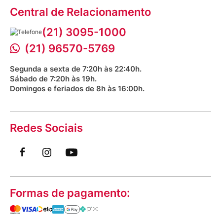
Assessoria de Imprensa
Prazos e entregas
Central de Relacionamento
Fale com o farmacêutico
Corrida Venancio 2026
Serviços Farmacêuticos
Fale conosco
(21) 3095-1000
Aniversário Venancio 2025
Bioimpedância Gratuita
Procon RJ
(21) 96570-5769
Saúde na praça
Segunda a sexta de 7:20h às 22:40h.
Sábado de 7:20h às 19h.
Domingos e feriados de 8h às 16:00h.
Redes Sociais
Formas de pagamento: