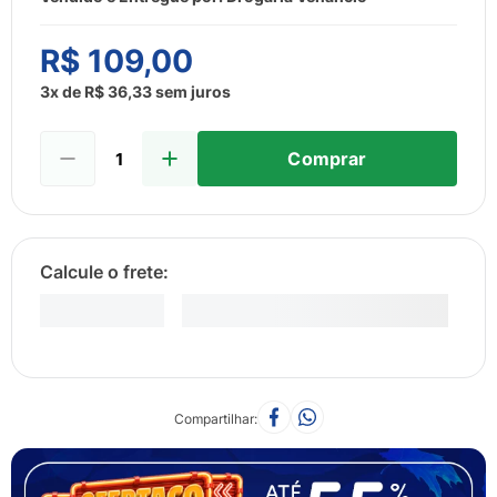
8
º
sabonete liquido
9
º
lenço umedecido
R$
109
,
00
10
º
desodorante
3
x de
R$
36
,
33
sem juros
Comprar
Compartilhar