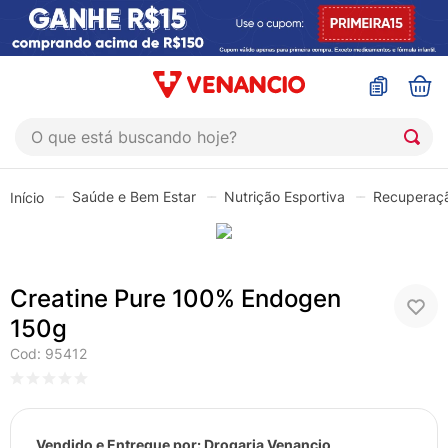
O que está buscando hoje?
TERMOS MAIS BUSCADOS
Saúde e Bem Estar
Nutrição Esportiva
Recuperaçã
1
º
coristina
2
º
sinustrat
3
º
admuc
Creatine Pure 100% Endogen
4
º
fly gotas
150g
5
º
protetor solar
Cod
:
95412
6
º
shampoo
7
º
esmalte
Vendido e Entregue por:
Drogaria Venancio