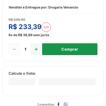
8
º
sabonete liquido
Vendido e Entregue por:
Drogaria Venancio
9
º
lenço umedecido
10
º
fralda
R$
299
,
90
R$
233
,
39
22%
6
x de
R$
38
,
89
sem juros
Comprar
Compartilhar