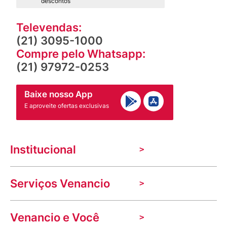
descontos
Televendas:
(21) 3095-1000
Compre pelo Whatsapp:
(21) 97972-0253
Baixe nosso App
E aproveite ofertas exclusivas
Institucional
A Venancio
Serviços Venancio
Trabalhe Conosco
Nossas lojas
Troca e devolução
Indique seu imóvel
Venancio e Você
Mecânica de promoções