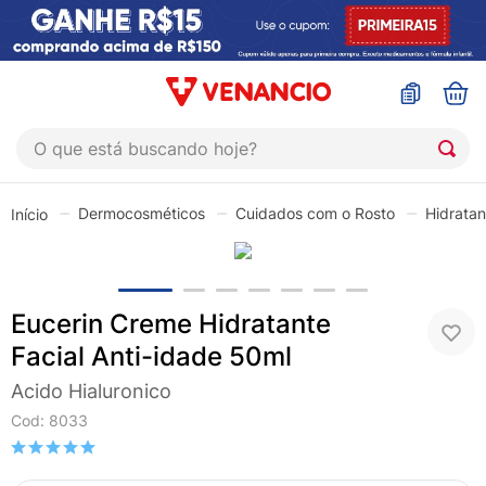
O que está buscando hoje?
TERMOS MAIS BUSCADOS
Dermocosméticos
Cuidados com o Rosto
Hidratan
1
º
coristina
2
º
sinustrat
3
º
admuc
Eucerin Creme Hidratante
4
º
fly gotas
Facial Anti-idade 50ml
5
º
protetor solar
Acido Hialuronico
6
º
esmalte
Cod
:
8033
7
º
shampoo