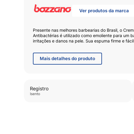
Ver produtos da marca
Presente nas melhores barbearias do Brasil, o Cre
Antibactérias é utilizado como emoliente para um 
irritações e danos na pele. Sua espuma firme e fácil
perfeitamente pelo rosto, oferecendo mais qualida
prazeroso em todos os momentos. Com o Creme de 
barbear em casa será tão gourmet quanto numa bar
Mais
detalhes do produto
Registro
isento