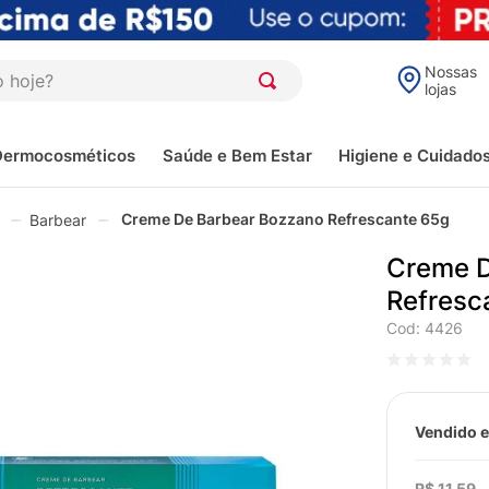
oje?
Nossas
lojas
Dermocosméticos
Saúde e Bem Estar
Higiene e Cuidado
Creme De Barbear Bozzano Refrescante 65g
Barbear
Creme D
Refresc
Cod
:
4426
Vendido e
R$
11
,
59