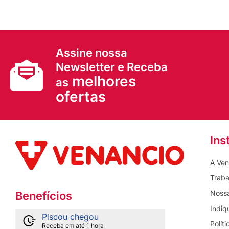
Assine nossa
Newsletter e Receba
melhores
as
ofertas
Ins
A Ven
Traba
Nossa
Benefícios
Indiq
Piscou chegou
Polít
Receba em até 1 hora