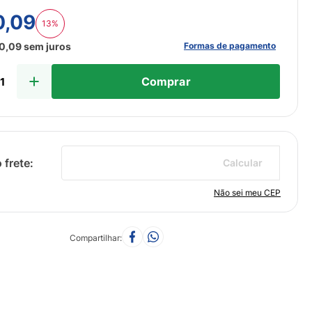
0
,
09
13%
Formas de pagamento
0
,
09
sem juros
Comprar
Calcular
Não sei meu CEP
Compartilhar