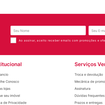
Ao assinar, aceito receber emails com promoções e ofe
titucional
Serviços Ve
ancio
Troca e devolução
lhe Conosco
Mecânica de prom
s lojas
Assinatura
ue seu imóvel
Dúvidas frequentes
ica de Privacidade
Prazos e entregas