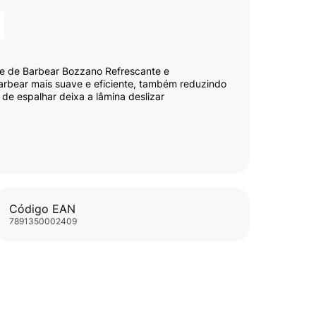
me de Barbear Bozzano Refrescante e
barbear mais suave e eficiente, também reduzindo
 de espalhar deixa a lâmina deslizar
de para você fazer dessa experiência um hábito
Barbear Bozzano Refrescante, o ato de se
bearia vintage.
Código EAN
7891350002409