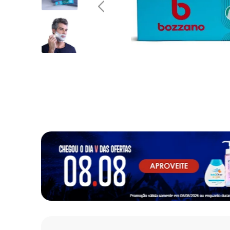
10
º
fralda