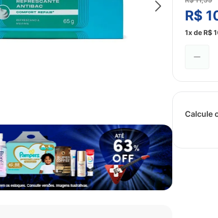
R$
1
1
x de
R$
1