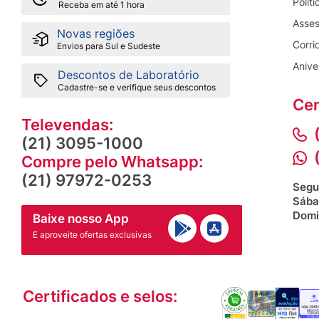
Polít
Receba em até 1 hora
Asses
Novas regiões
Corri
Envios para Sul e Sudeste
Anive
Descontos de Laboratório
Cadastre-se e verifique seus descontos
Cen
Televendas:
(21) 3095-1000
Compre pelo Whatsapp:
(21) 97972-0253
Segu
Sába
Domi
Baixe nosso App
E aproveite ofertas exclusivas
Certificados e selos: