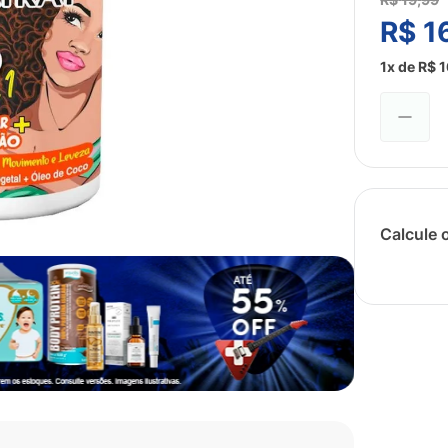
R$
1
1
x de
R$
1