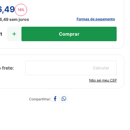
6
,
49
18%
Formas de pagamento
6
,
49
sem juros
Comprar
Calcular
Não sei meu CEP
Compartilhar