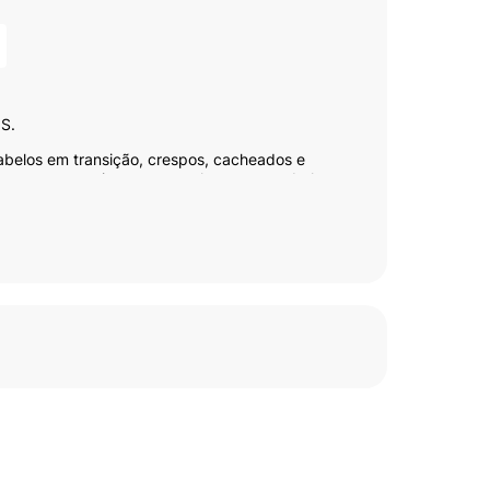
S.
abelos em transição, crespos, cacheados e
ta e traz o movimento natural aos seus cabelos.
 lindo, pronto para arrasar!
Pentear + Creme de Hidratação, totalmente
olato e Óleo Mineral. 100% Vegano. Se joga!
a