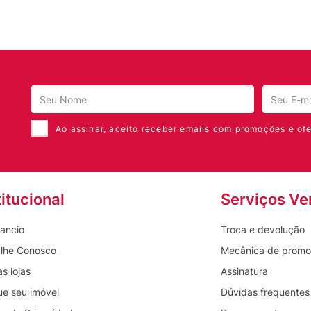
Ao assinar, aceito receber emails com promoções e ofe
titucional
Serviços Ve
ancio
Troca e devolução
lhe Conosco
Mecânica de prom
s lojas
Assinatura
ue seu imóvel
Dúvidas frequentes