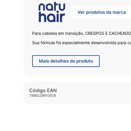
Ver produtos da marca
Para cabelos em transição, CRESPOS E CACHEADO
Sua fórmula foi especialmente desenvolvida para c
ondulados. Ativa o volume, define os cachos, hidra
Aqui só tem ativos milagrosos pra deixar seu cabelo
Mais
detalhes do produto
Meu Volumão é show mesmo! É 2 em 1, Creme para 
liberado, sem Sulftatos, Parabenos, Silicones, Petr
Volume, Definição, Hidratação, Movimento e Levez
Código EAN
7896229910878