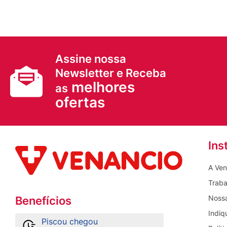
Assine nossa
Newsletter e Receba
melhores
as
ofertas
Ins
A Ven
Traba
Nossa
Benefícios
Indiq
Piscou chegou