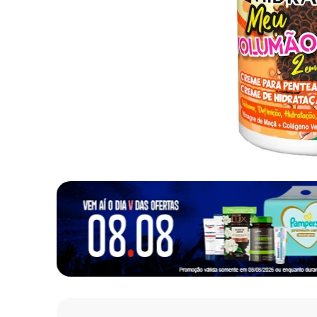
10
º
fralda