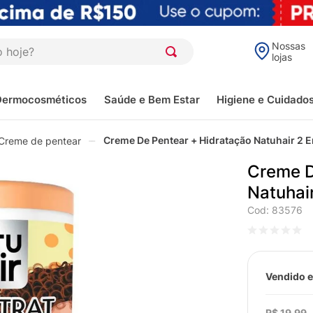
oje?
Nossas
lojas
Dermocosméticos
Saúde e Bem Estar
Higiene e Cuidado
Creme De Pentear + Hidratação Natuhair 2 
Creme de pentear
Creme D
Natuhai
Cod
:
83576
Vendido e
R$
19
,
99