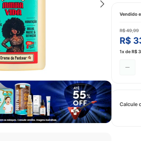
Vendido e
R$
49
,
99
R$
3
1
x de
R$