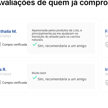
valiações de quem já compr
Apaixonada pelos produtos da Lola, e
thalia M.
F
principalmente pq me ajudaram na
07/2022
0
transição do alisado para os cachos
naturais.
Compra verificada
Sim, recomendaria a um amigo
s R.
I
Muito bom
07/2023
0
Sim, recomendaria a um amigo
Compra verificada
avia L.
(Sem comentários)
10/2023