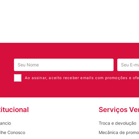
Sim, recomendaria a um amigo
Compra verificada
Ao assinar, aceito receber emails com promoções e ofe
titucional
Serviços Ve
ancio
Troca e devolução
lhe Conosco
Mecânica de prom