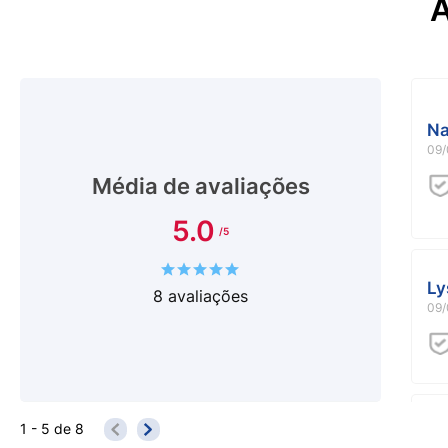
A
Na
09/
Média de avaliações
5.0
Ly
8
avaliações
09/
Fl
1 - 5
de
8
26/