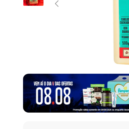
10
º
fralda