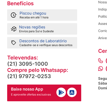
Nossa
Benefícios
Indiq
Piscou chegou
Polít
Receba em até 1 hora
Asses
Novas regiões
Corri
Envios para Sul e Sudeste
Anive
Descontos de Laboratório
Cadastre-se e verifique seus descontos
Cen
Televendas:
(21) 3095-1000
Compre pelo Whatsapp:
(21) 97972-0253
Segu
Sába
Domi
Baixe nosso App
E aproveite ofertas exclusivas