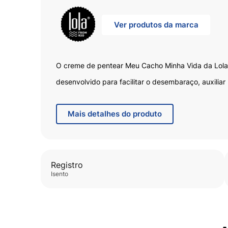
Ver produtos da marca
O creme de pentear Meu Cacho Minha Vida da Lola
desenvolvido para facilitar o desembaraço, auxiliar
cachos e proporcionar maciez aos fios. Sua fórmula
Mais
detalhes do produto
o frizz e contribui para cabelos mais alinhados, c
saudável, sem pesar. Indicado para cabelos cache
utilizado na finalização para valorizar a curvatura nat
rotina de cuidados capilares. A embalagem de 500
Registro
isento
para o uso frequente.