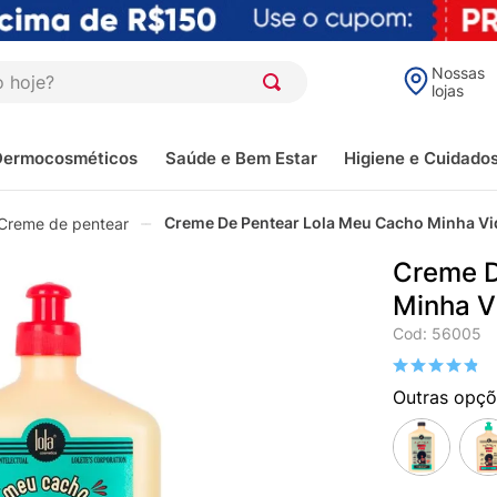
oje?
Nossas
lojas
Dermocosméticos
Saúde e Bem Estar
Higiene e Cuidado
Creme De Pentear Lola Meu Cacho Minha V
Creme de pentear
Creme D
Minha V
Cod
:
56005