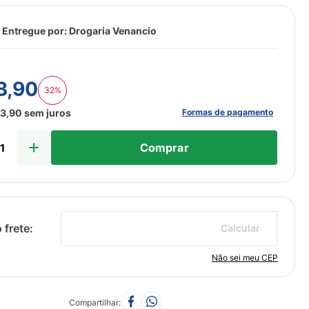
 Entregue por:
Drogaria Venancio
3
,
90
32%
Formas de pagamento
33
,
90
sem juros
Comprar
Calcular
Não sei meu CEP
Compartilhar