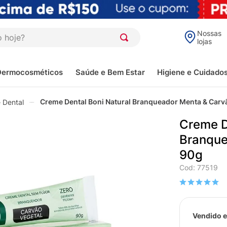
oje?
Nossas
lojas
Dermocosméticos
Saúde e Bem Estar
Higiene e Cuidado
Creme Dental Boni Natural Branqueador Menta & Carv
 Dental
Creme D
Branque
90g
Cod
:
77519
Vendido e