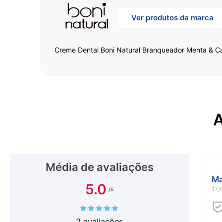
Ver produtos da marca
Creme Dental Boni Natural Branqueador Menta & C
A
Média de avaliações
Ma
5.0
17/
2
avaliações