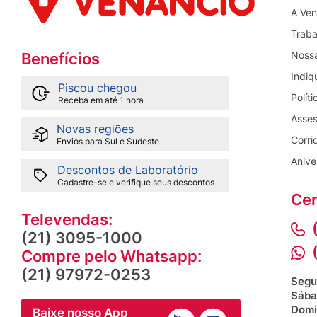
A Ven
Traba
Nossa
Benefícios
Indiq
Piscou chegou
Polít
Receba em até 1 hora
Asses
Novas regiões
Corri
Envios para Sul e Sudeste
Anive
Descontos de Laboratório
Cadastre-se e verifique seus descontos
Cen
Televendas:
(21) 3095-1000
Compre pelo Whatsapp:
(21) 97972-0253
Segu
Sába
Domi
Baixe nosso App