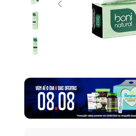
10
º
fralda