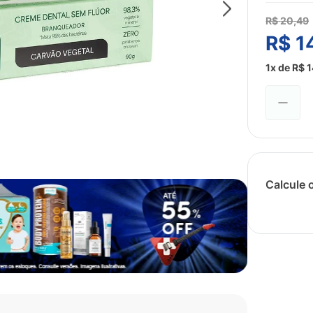
R$
20
,
49
R$
1
1
x de
R$
1