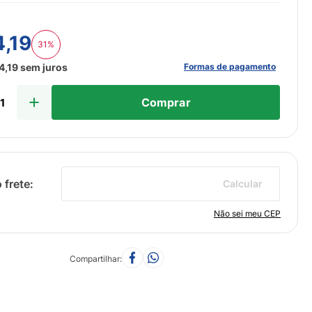
4
,
19
31%
Formas de pagamento
4
,
19
sem juros
Comprar
Calcular
Não sei meu CEP
Compartilhar