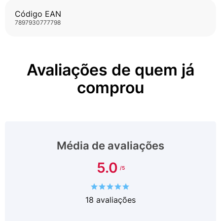
pele, prevenindo a perda de água.
Código EAN
• 100% dos usuários sentiram que o produto hidrata
7897930777798
a pele nas áreas mais ressecadas*.
*Estudo realizado com 31 participantes durante 28
dias de aplicação.
Avaliações de quem já
comprou
Média de avaliações
5.0
18
avaliações