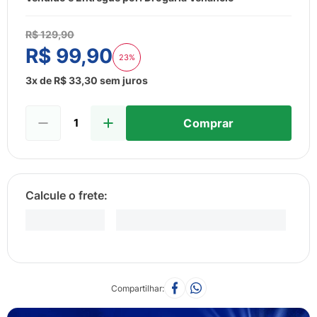
8
º
esmalte
9
º
lenço umedecido
R$
129
,
90
R$
99
,
90
10
º
desodorante
23%
3
x de
R$
33
,
30
sem juros
Comprar
Compartilhar