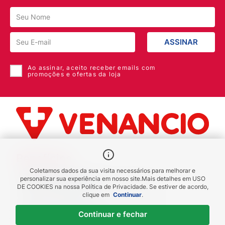
ASSINAR
Ao assinar, aceito receber emails com
promoções e ofertas da loja
Benefícios
Coletamos dados da sua visita necessários para melhorar e
Piscou chegou
personalizar sua experiência em nosso site.
Mais detalhes em
USO
DE COOKIES
na nossa Política de Privacidade. Se estiver de acordo,
receba em até 1h
clique em
Continuar
.
Novas regiões
Continuar e fechar
Envios para Sul e Sudeste