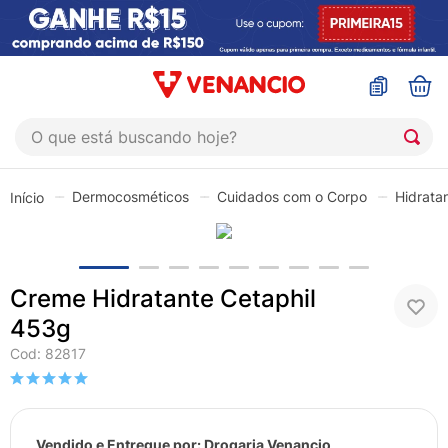
O que está buscando hoje?
TERMOS MAIS BUSCADOS
Dermocosméticos
Cuidados com o Corpo
Hidrata
1
º
sinustrat
2
º
coristina
3
º
protetor solar
Creme Hidratante Cetaphil
4
º
shampoo
453g
5
º
admuc
Cod
:
82817
6
º
fly gotas
7
º
sabonete liquido
Vendido e Entregue por:
Drogaria Venancio