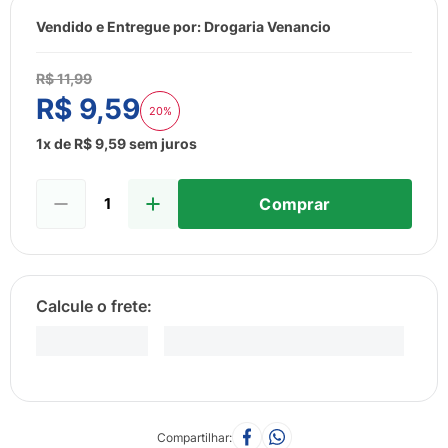
8
º
esmalte
Vendido e Entregue por:
Drogaria Venancio
9
º
lenço umedecido
10
º
fralda
R$
11
,
99
R$
9
,
59
20%
1
x de
R$
9
,
59
sem juros
Comprar
Compartilhar