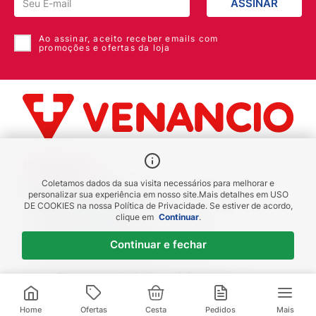
ASSINAR
Ao assinar, aceito receber emails com
promoções e ofertas da loja
Benefícios
Coletamos dados da sua visita necessários para melhorar e
Piscou chegou
personalizar sua experiência em nosso site.
Mais detalhes em
USO
DE COOKIES
na nossa Política de Privacidade. Se estiver de acordo,
receba em até 1h
clique em
Continuar
.
Novas regiões
Continuar e fechar
Envios para Sul e Sudeste
Descontos de Laboratório
Valide seu cadastro e verifique os
R$
9
,
59
R$
11
,
99
descontos
1
x de
R$
9
,
59
sem juros
Home
Ofertas
Cesta
Pedidos
Mais