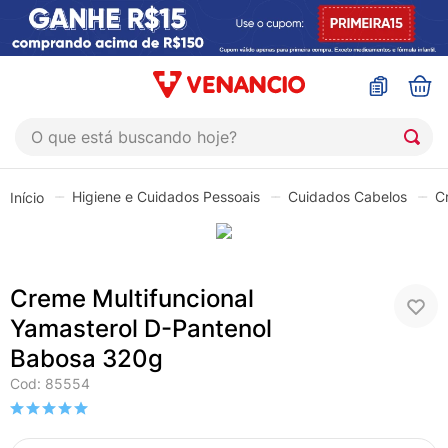
O que está buscando hoje?
TERMOS MAIS BUSCADOS
Higiene e Cuidados Pessoais
Cuidados Cabelos
C
1
º
coristina
2
º
sinustrat
3
º
fly gotas
Creme Multifuncional
4
º
admuc
Yamasterol D-Pantenol
5
º
protetor solar
Babosa 320g
6
º
sabonete liquido
Cod
:
85554
7
º
shampoo