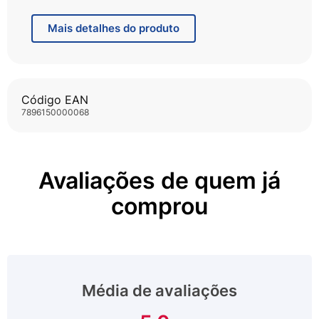
hidrata,desembaraça os fios facilitando o
penteado.Pode ser usado com ou sem enxágüe após
Mais
detalhes do produto
o shampoo.
Código EAN
7896150000068
Avaliações de quem já
comprou
Média de avaliações