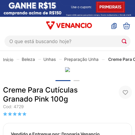
O que está buscando hoje?
TERMOS MAIS BUSCADOS
Beleza
Unhas
Preparação Unha
Creme Para C
1
º
coristina
2
º
sinustrat
3
º
admuc
Creme Para Cutículas
4
º
fly gotas
Granado Pink 100g
5
º
protetor solar
Cod
:
4729
6
º
shampoo
7
º
esmalte
Vendido e Entregue por:
Drogaria Venancio