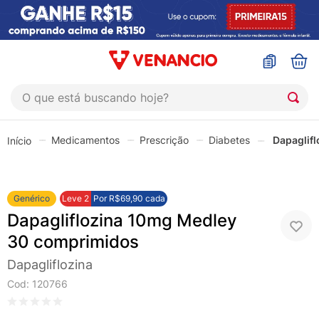
O que está buscando hoje?
TERMOS MAIS BUSCADOS
Medicamentos
Prescrição
Diabetes
Dapaglif
1
º
coristina
2
º
sinustrat
3
º
admuc
Genérico
Leve
2
Por
R$69,90
cada
Dapagliflozina 10mg Medley
4
º
fly gotas
30 comprimidos
5
º
protetor solar
Dapagliflozina
6
º
sabonete liquido
Cod
:
120766
7
º
shampoo