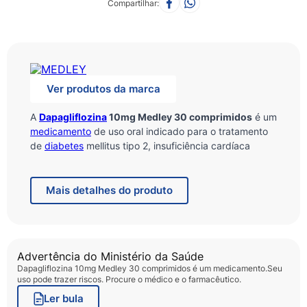
Compartilhar
Ver produtos da marca
A
Dapagliflozina
10mg Medley 30 comprimidos
é um
medicamento
de uso oral indicado para o tratamento
de
diabetes
mellitus tipo 2, insuficiência cardíaca
crônica e doença renal crônica em adultos. Ele atua
diretamente nos rins para auxiliar no controle glicêmico
e na proteção cardiovascular.
Mais
detalhes do produto
Este medicamento inovador reduz a reabsorção de
glicose pelo organismo, promovendo a eliminação do
excesso de açúcar através da urina, o que também
auxilia no manejo do peso corporal e na redução da
Advertência do Ministério da Saúde
pressão arterial de forma segura.
Dapagliflozina 10mg Medley 30 comprimidos
é um medicamento.Seu
uso pode trazer riscos. Procure o médico e o farmacêutico.
Como Funciona?
Ler bula
O medicamento age como um inibidor seletivo e