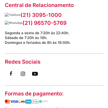
Assessoria de Imprensa
Prazos e entregas
Central de Relacionamento
Fale com o farmacêutico
Corrida Venancio 2026
Serviços Farmacêuticos
Fale conosco
(21) 3095-1000
Aniversário Venancio 2025
Bioimpedância Gratuita
Procon RJ
(21) 96570-5769
Saúde na praça
Segunda a sexta de 7:20h às 22:40h.
Sábado de 7:20h às 19h.
Domingos e feriados de 8h às 16:00h.
Redes Sociais
Formas de pagamento: