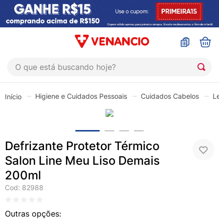
O que está buscando hoje?
TERMOS MAIS BUSCADOS
Higiene e Cuidados Pessoais
Cuidados Cabelos
L
1
º
coristina
2
º
sinustrat
3
º
fly gotas
Defrizante Protetor Térmico
4
º
admuc
Salon Line Meu Liso Demais
5
º
protetor solar
200ml
6
º
sabonete liquido
Cod
:
82988
7
º
shampoo