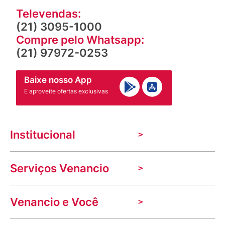
Televendas:
(21) 3095-1000
Compre pelo Whatsapp:
(21) 97972-0253
Baixe nosso App
E aproveite ofertas exclusivas
Institucional
A Venancio
Serviços Venancio
Trabalhe Conosco
Nossas lojas
Troca e devolução
Indique seu imóvel
Venancio e Você
Mecânica de promoções
Política de Privacidade
Dúvidas frequentes
VClube - Programa de fidelidade