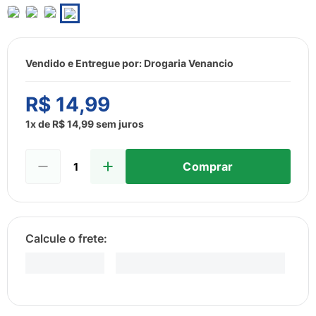
8
º
esmalte
9
º
lenço umedecido
10
º
fralda
Vendido e Entregue por:
Drogaria Venancio
R$
14
,
99
1
x de
R$
14
,
99
sem juros
Comprar