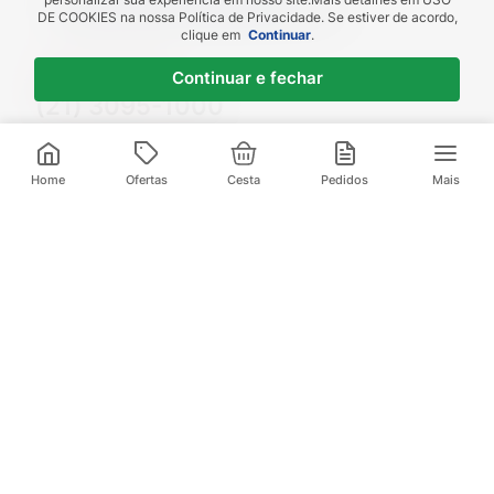
Piscou chegou
DE COOKIES
na nossa Política de Privacidade. Se estiver de acordo,
receba em até 1h
clique em
Continuar
.
Novas regiões
Continuar e fechar
Envios para Sul e Sudeste
Descontos de Laboratório
Valide seu cadastro e verifique os
descontos
Home
Ofertas
Cesta
Pedidos
Mais
Televendas:
(21) 3095-1000
Compre pelo Whatsapp:
(21) 97972-0253
Baixe nosso App
E aproveite ofertas exclusivas
Institucional