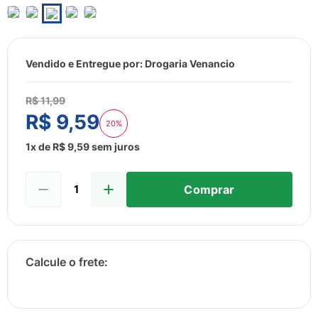
8
º
sabonete liquido
9
º
lenço umedecido
10
º
fralda
Vendido e Entregue por:
Drogaria Venancio
R$
11
,
99
R$
9
,
59
20%
1
x de
R$
9
,
59
sem juros
Comprar
Calcular