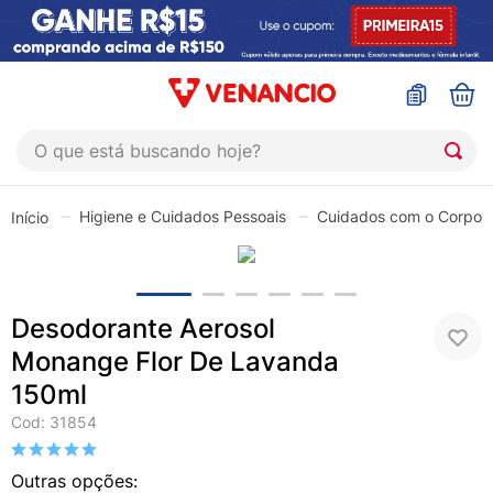
O que está buscando hoje?
TERMOS MAIS BUSCADOS
Higiene e Cuidados Pessoais
Cuidados com o Corpo
1
º
coristina
2
º
sinustrat
3
º
admuc
Desodorante Aerosol
4
º
fly gotas
Monange Flor De Lavanda
5
º
protetor solar
150ml
6
º
esmalte
Cod
:
31854
7
º
shampoo