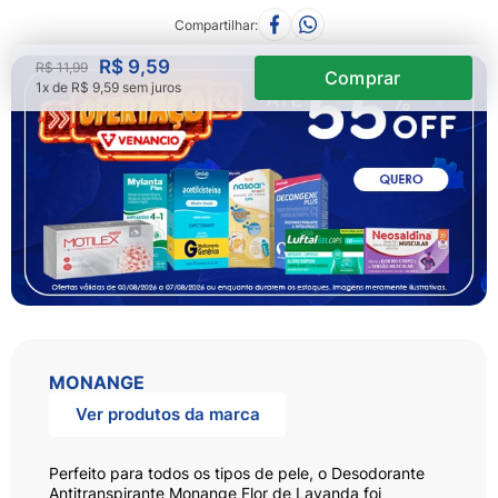
Não sei meu CEP
Compartilhar
R$
9
,
59
R$
11
,
99
1
x de
R$
9
,
59
sem juros
MONANGE
Ver produtos da marca