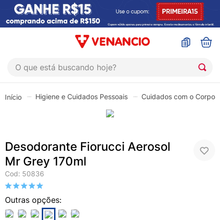
O que está buscando hoje?
TERMOS MAIS BUSCADOS
Higiene e Cuidados Pessoais
Cuidados com o Corpo
1
º
coristina
2
º
sinustrat
3
º
fly gotas
Desodorante Fiorucci Aerosol
4
º
admuc
Mr Grey 170ml
5
º
protetor solar
Cod
:
50836
6
º
sabonete liquido
7
º
shampoo