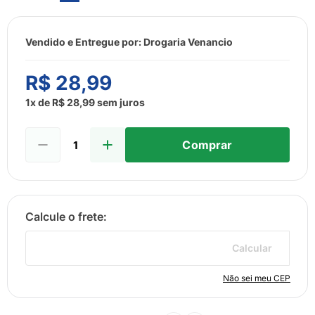
8
º
esmalte
9
º
lenço umedecido
Vendido e Entregue por:
Drogaria Venancio
10
º
fralda
R$
28
,
99
1
x de
R$
28
,
99
sem juros
Comprar
Calcular
Não sei meu CEP