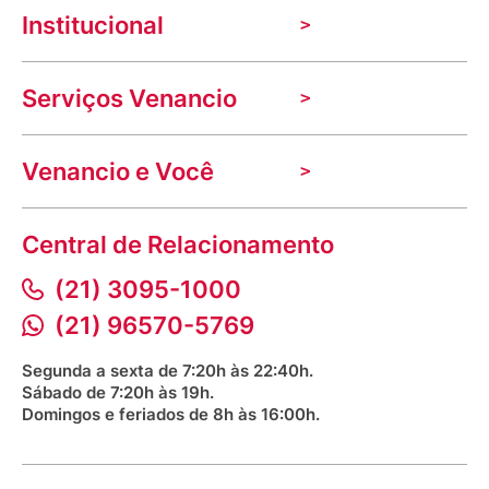
Institucional
A Venancio
Serviços Venancio
Trabalhe Conosco
Nossas lojas
Troca e devolução
Indique seu imóvel
Venancio e Você
Mecânica de promoções
Política de Privacidade
Dúvidas frequentes
VClube - Programa de fidelidade
Assessoria de Imprensa
Prazos e entregas
Central de Relacionamento
Fale com o farmacêutico
Corrida Venancio 2026
Serviços Farmacêuticos
Fale conosco
(21) 3095-1000
Aniversário Venancio 2025
Bioimpedância Gratuita
Procon RJ
(21) 96570-5769
Saúde na praça
Segunda a sexta de 7:20h às 22:40h.
Sábado de 7:20h às 19h.
Domingos e feriados de 8h às 16:00h.