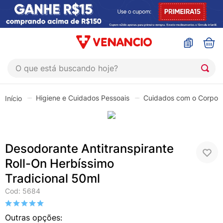
O que está buscando hoje?
TERMOS MAIS BUSCADOS
Higiene e Cuidados Pessoais
Cuidados com o Corpo
1
º
coristina
2
º
sinustrat
3
º
admuc
Desodorante Antitranspirante
4
º
fly gotas
Roll-On Herbíssimo
5
º
protetor solar
Tradicional 50ml
6
º
esmalte
Cod
:
5684
7
º
shampoo