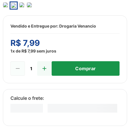
8
º
sabonete liquido
9
º
lenço umedecido
10
º
fralda
Vendido e Entregue por:
Drogaria Venancio
R$
7
,
99
1
x de
R$
7
,
99
sem juros
Comprar