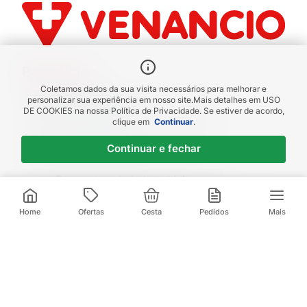
Benefícios
Coletamos dados da sua visita necessários para melhorar e
Piscou chegou
personalizar sua experiência em nosso site.
Mais detalhes em
USO
DE COOKIES
na nossa Política de Privacidade. Se estiver de acordo,
receba em até 1h
clique em
Continuar
.
Novas regiões
Continuar e fechar
Envios para Sul e Sudeste
Descontos de Laboratório
Valide seu cadastro e verifique os
R$
7
,
99
descontos
1
x de
R$
7
,
99
sem juros
Home
Ofertas
Cesta
Pedidos
Mais
Televendas:
(21) 3095-1000
Compre pelo Whatsapp:
(21) 97972-0253