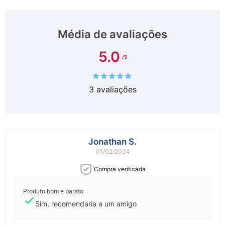
Como Usar:
Aplicar uma leve camada nas axilas.
Espere secar bem antes de se vestir.
Média de avaliações
Uso externo.
5.0
Caso ocorra alergia, irritação no local de aplicação,
suspender o uso imediatamente e procurar orientação
médica.
3
avaliações
Mantenha fora do alcance das crianças.
Mantenha em lugar seco.
Jonathan S.
01/02/2024
Compra verificada
Produto bom e barato
Sim, recomendaria a um amigo