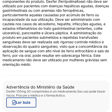
componentes do produto. Dexfer (ferripolimaltose) não deve ser
utilizado por pacientes com doenças hepáticas agudas, doenças
gastrintestinais ou com anemias não ferropênicas,
particularmente aquelas causadas por acúmulo de ferro ou
incapacidade da sua utilização. Deve ser administrado com
cautela nos casos de alcoolismo, hepatite, infecções agudas, e
estados inflamatórios do trato gastrintestinal (enterites, colite
ulcerativa), pancreatite e úlcera péptica. A administração do
produto em pacientes submetidos a repetidas transfusões
sanguíneas deve ser realizada sob rigoroso controle médico e
observação do quadro sanguíneo, visto que a concomitância da
aplicação de sangue com alto nível de ferro eritrocitário e sais de
ferro, por via oral, pode resultar em sobrecarga férrica. Este
medicamento não deve ser utilizado por mulheres grávidas sem
orientação médic
Advertência do Ministério da Saúde
Dexfer 100mg 30 comprimidos
é um medicamento.Seu uso pode trazer
riscos. Procure o médico e o farmacêutico.
Ler bula