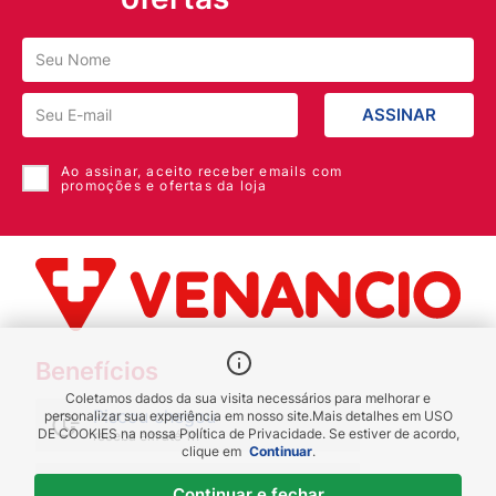
ASSINAR
Ao assinar, aceito receber emails com
promoções e ofertas da loja
Benefícios
Coletamos dados da sua visita necessários para melhorar e
Piscou chegou
personalizar sua experiência em nosso site.
Mais detalhes em
USO
DE COOKIES
na nossa Política de Privacidade. Se estiver de acordo,
receba em até 1h
clique em
Continuar
.
Novas regiões
Continuar e fechar