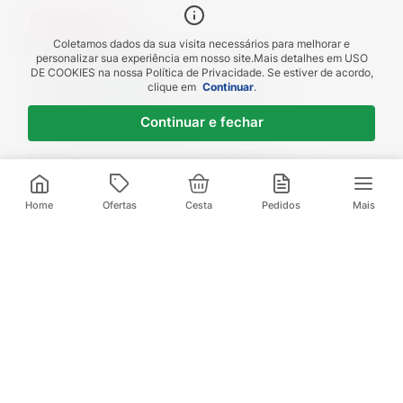
Benefícios
Coletamos dados da sua visita necessários para melhorar e
Piscou chegou
personalizar sua experiência em nosso site.
Mais detalhes em
USO
DE COOKIES
na nossa Política de Privacidade. Se estiver de acordo,
receba em até 1h
clique em
Continuar
.
Novas regiões
Continuar e fechar
Envios para Sul e Sudeste
Descontos de Laboratório
Valide seu cadastro e verifique os
R$
12
,
56
R$
21
,
91
descontos
1
x de
R$
12
,
56
sem juros
Home
Ofertas
Cesta
Pedidos
Mais
Televendas:
(21) 3095-1000
Compre pelo Whatsapp:
(21) 97972-0253
Baixe nosso App
E aproveite ofertas exclusivas