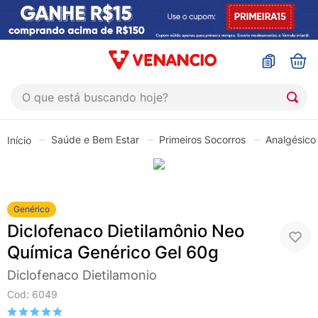
O que está buscando hoje?
TERMOS MAIS BUSCADOS
Saúde e Bem Estar
Primeiros Socorros
Analgésico 
1
º
coristina
2
º
sinustrat
3
º
admuc
Genérico
4
º
fly gotas
Diclofenaco Dietilamônio Neo
5
º
protetor solar
Química Genérico Gel 60g
6
º
esmalte
Diclofenaco Dietilamonio
Cod
:
6049
7
º
shampoo