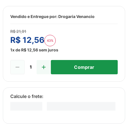
8
º
sabonete liquido
9
º
lenço umedecido
Vendido e Entregue por:
Drogaria Venancio
10
º
fralda
R$
21
,
91
R$
12
,
56
43%
1
x de
R$
12
,
56
sem juros
Comprar