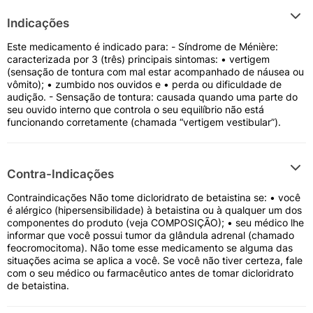
Indicações
Este medicamento é indicado para: - Síndrome de Ménière:
caracterizada por 3 (três) principais sintomas: • vertigem
(sensação de tontura com mal estar acompanhado de náusea ou
vômito); • zumbido nos ouvidos e • perda ou dificuldade de
audição. - Sensação de tontura: causada quando uma parte do
seu ouvido interno que controla o seu equilíbrio não está
funcionando corretamente (chamada “vertigem vestibular”).
Contra-Indicações
Contraindicações Não tome dicloridrato de betaistina se: • você
é alérgico (hipersensibilidade) à betaistina ou à qualquer um dos
componentes do produto (veja COMPOSIÇÃO); • seu médico lhe
informar que você possui tumor da glândula adrenal (chamado
feocromocitoma). Não tome esse medicamento se alguma das
situações acima se aplica a você. Se você não tiver certeza, fale
com o seu médico ou farmacêutico antes de tomar dicloridrato
de betaistina.