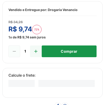
8
º
esmalte
9
º
lenço umedecido
Vendido e Entregue por:
Drogaria Venancio
10
º
fralda
R$
34
,
26
R$
9
,
74
72%
1
x de
R$
9
,
74
sem juros
Comprar