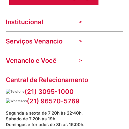
Institucional
A Venancio
Serviços Venancio
Trabalhe Conosco
Nossas lojas
Troca e devolução
Indique seu imóvel
Venancio e Você
Mecânica de promoções
Política de Privacidade
Dúvidas frequentes
VClube - Programa de fidelidade
Assessoria de Imprensa
Prazos e entregas
Central de Relacionamento
Fale com o farmacêutico
Corrida Venancio 2026
Serviços Farmacêuticos
Fale conosco
(21) 3095-1000
Aniversário Venancio 2025
Bioimpedância Gratuita
Procon RJ
(21) 96570-5769
Saúde na praça
Segunda a sexta de 7:20h às 22:40h.
Sábado de 7:20h às 19h.
Domingos e feriados de 8h às 16:00h.