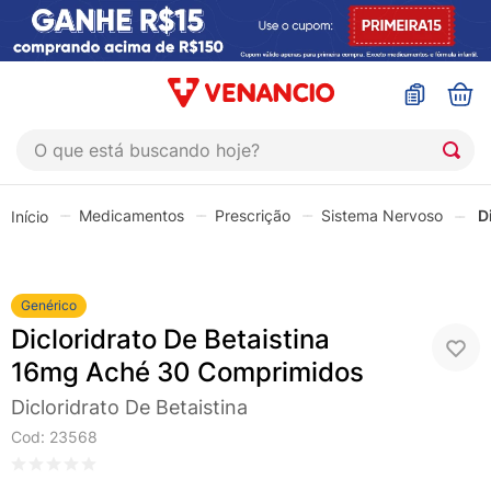
O que está buscando hoje?
TERMOS MAIS BUSCADOS
Medicamentos
Prescrição
Sistema Nervoso
D
1
º
coristina
2
º
sinustrat
3
º
fly gotas
Genérico
Dicloridrato De Betaistina
4
º
admuc
16mg Aché 30 Comprimidos
5
º
protetor solar
Dicloridrato De Betaistina
6
º
sabonete liquido
Cod
:
23568
7
º
shampoo