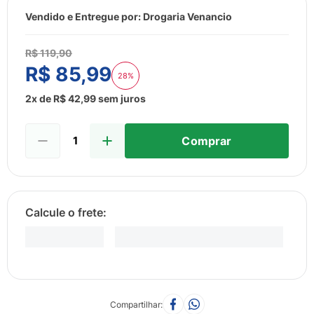
8
º
esmalte
Vendido e Entregue por:
Drogaria Venancio
9
º
lenço umedecido
10
º
fralda
R$
119
,
90
R$
85
,
99
28%
2
x de
R$
42
,
99
sem juros
Comprar
Compartilhar