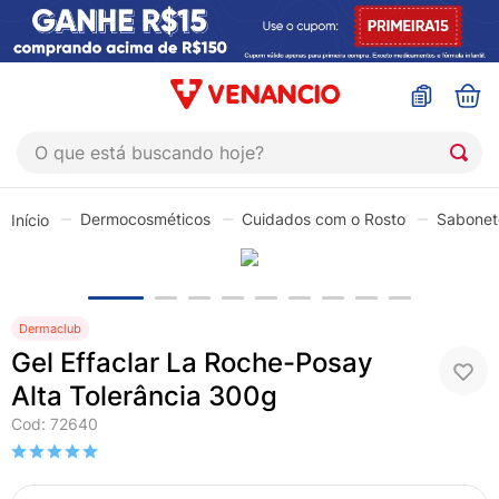
O que está buscando hoje?
TERMOS MAIS BUSCADOS
Dermocosméticos
Cuidados com o Rosto
Sabonet
1
º
coristina
2
º
sinustrat
3
º
fly gotas
Dermaclub
4
º
admuc
Gel Effaclar La Roche-Posay
5
º
protetor solar
Alta Tolerância 300g
Cod
:
72640
6
º
sabonete liquido
7
º
shampoo