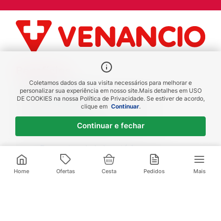
Benefícios
Coletamos dados da sua visita necessários para melhorar e
Piscou chegou
personalizar sua experiência em nosso site.
Mais detalhes em
USO
DE COOKIES
na nossa Política de Privacidade. Se estiver de acordo,
receba em até 1h
clique em
Continuar
.
Novas regiões
Continuar e fechar
Envios para Sul e Sudeste
Descontos de Laboratório
Valide seu cadastro e verifique os
R$
85
,
99
R$
119
,
90
descontos
2
x de
R$
42
,
99
sem juros
Home
Ofertas
Cesta
Pedidos
Mais
Televendas:
(21) 3095-1000
Compre pelo Whatsapp: