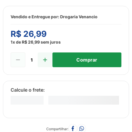
8
º
esmalte
9
º
lenço umedecido
Vendido e Entregue por:
Drogaria Venancio
10
º
desodorante
R$
26
,
99
1
x de
R$
26
,
99
sem juros
Comprar
Compartilhar