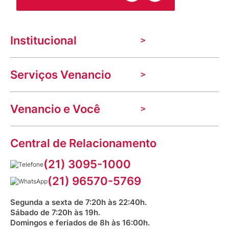
Institucional
A Venancio
Serviços Venancio
Trabalhe Conosco
Nossas lojas
Troca e devolução
Indique seu imóvel
Venancio e Você
Mecânica de promoções
Política de Privacidade
Dúvidas frequentes
VClube - Programa de fidelidade
Assessoria de Imprensa
Prazos e entregas
Central de Relacionamento
Fale com o farmacêutico
Corrida Venancio 2026
Serviços Farmacêuticos
Fale conosco
(21) 3095-1000
Aniversário Venancio 2025
Bioimpedância Gratuita
Procon RJ
(21) 96570-5769
Saúde na praça
Segunda a sexta de 7:20h às 22:40h.
Sábado de 7:20h às 19h.
Domingos e feriados de 8h às 16:00h.