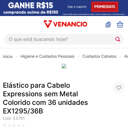
O que está buscando hoje?
TERMOS MAIS BUSCADOS
Higiene e Cuidados Pessoais
Cuidados Cabelos
A
1
º
sinustrat
2
º
coristina
3
º
protetor solar
Elástico para Cabelo
4
º
shampoo
Expressions sem Metal
5
º
admuc
Colorido com 36 unidades
6
º
fly gotas
EX1295/36B
Cod
:
53791
7
º
sabonete liquido