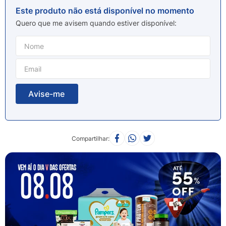
8
º
esmalte
Este produto não está disponível no momento
9
º
lenço umedecido
Quero que me avisem quando estiver disponível
10
º
fralda
Compartilhar