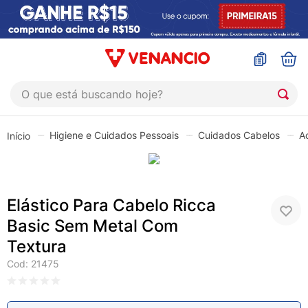
O que está buscando hoje?
TERMOS MAIS BUSCADOS
Higiene e Cuidados Pessoais
Cuidados Cabelos
A
1
º
coristina
2
º
sinustrat
3
º
admuc
Elástico Para Cabelo Ricca
4
º
fly gotas
Basic Sem Metal Com
5
º
protetor solar
Textura
6
º
sabonete liquido
Cod
:
21475
7
º
shampoo