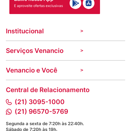
E aproveite ofertas exclusivas
Institucional
A Venancio
Serviços Venancio
Trabalhe Conosco
Nossas lojas
Troca e devolução
Indique seu imóvel
Venancio e Você
Mecânica de promoções
Política de Privacidade
Dúvidas frequentes
VClube - Programa de fidelidade
Assessoria de Imprensa
Prazos e entregas
Central de Relacionamento
Fale com o farmacêutico
Corrida Venancio 2026
Serviços Farmacêuticos
Fale conosco
(21) 3095-1000
Aniversário Venancio 2025
Bioimpedância Gratuita
Procon RJ
(21) 96570-5769
Saúde na praça
Segunda a sexta de 7:20h às 22:40h.
Sábado de 7:20h às 19h.