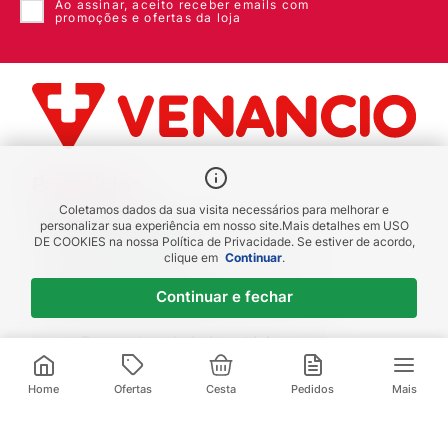
Ao assinar, aceito receber emails com
promoções e ofertas da loja
Benefícios
Coletamos dados da sua visita necessários para melhorar e
Piscou chegou
personalizar sua experiência em nosso site.
Mais detalhes em
USO
DE COOKIES
na nossa Política de Privacidade. Se estiver de acordo,
receba em até 1h
clique em
Continuar
.
Novas regiões
Continuar e fechar
Envios para Sul e Sudeste
Descontos de Laboratório
Valide seu cadastro e verifique os
R$
30
,
99
R$
37
,
84
descontos
1
x de
R$
30
,
99
sem juros
Home
Ofertas
Cesta
Pedidos
Mais
Televendas: