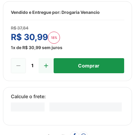
8
º
esmalte
9
º
lenço umedecido
Vendido e Entregue por:
Drogaria Venancio
10
º
fralda
R$
37
,
84
R$
30
,
99
18%
1
x de
R$
30
,
99
sem juros
Comprar