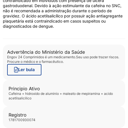
contraindicado em indivíduos com presença de úlcera
gastroduodenal. Devido à ação estimulante da cafeína no SNC,
não é recomendada a administração durante o período de
gravidez. O ácido acetilsalicílico por possuir ação antiagregante
plaquetária está contraindicado em casos suspeitos ou
diagnosticados de dengue.
Advertência do Ministério da Saúde
Engov 24 Comprimidos
é um medicamento.Seu uso pode trazer riscos.
Procure o médico e o farmacêutico.
Ler bula
Principio Ativo
cafeina + hidroxido de aluminio + maleato de mepiramina + acido
acetilsalicilico
Registro
1781700930074