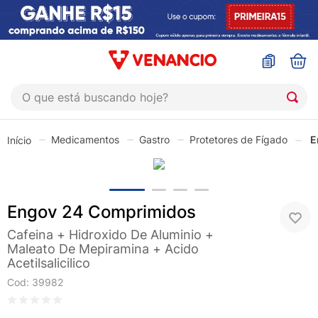
O que está buscando hoje?
TERMOS MAIS BUSCADOS
Medicamentos
Gastro
Protetores de Fígado
E
1
º
coristina
2
º
sinustrat
3
º
admuc
Engov 24 Comprimidos
4
º
fly gotas
Cafeina + Hidroxido De Aluminio +
5
º
protetor solar
Maleato De Mepiramina + Acido
Acetilsalicilico
6
º
sabonete liquido
Cod
:
39982
7
º
shampoo