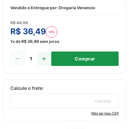
8
º
esmalte
Vendido e Entregue por:
Drogaria Venancio
9
º
lenço umedecido
10
º
fralda
R$
44
,
99
R$
36
,
49
19%
1
x de
R$
36
,
49
sem juros
Comprar
Calcular
Não sei meu CEP