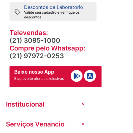
Descontos de Laboratório
Valide seu cadastro e verifique os
descontos
Televendas:
(21) 3095-1000
Compre pelo Whatsapp:
(21) 97972-0253
Baixe nosso App
E aproveite ofertas exclusivas
Institucional
A Venancio
Serviços Venancio
Trabalhe Conosco