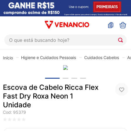
O que está buscando hoje?
TERMOS MAIS BUSCADOS
Higiene e Cuidados Pessoais
Cuidados Cabelos
A
1
º
coristina
2
º
sinustrat
3
º
fly gotas
Escova de Cabelo Ricca Flex
4
º
admuc
Fast Dry Roxa Neon 1
5
º
protetor solar
Unidade
6
º
sabonete liquido
Cod
:
95379
7
º
shampoo