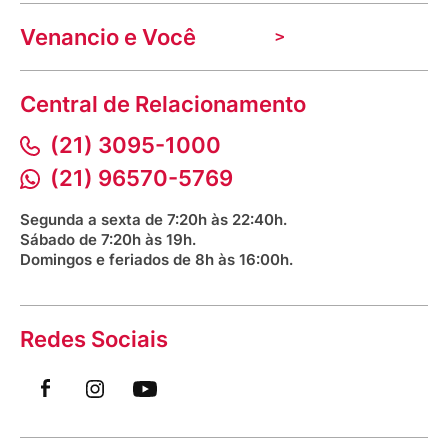
Nossas lojas
Troca e devolução
Indique seu imóvel
Venancio e Você
Mecânica de promoções
Política de Privacidade
Dúvidas frequentes
VClube - Programa de fidelidade
Assessoria de Imprensa
Prazos e entregas
Central de Relacionamento
Fale com o farmacêutico
Corrida Venancio 2026
Serviços Farmacêuticos
Fale conosco
(21) 3095-1000
Aniversário Venancio 2025
Bioimpedância Gratuita
Procon RJ
(21) 96570-5769
Saúde na praça
Segunda a sexta de 7:20h às 22:40h.
Sábado de 7:20h às 19h.
Domingos e feriados de 8h às 16:00h.
Redes Sociais