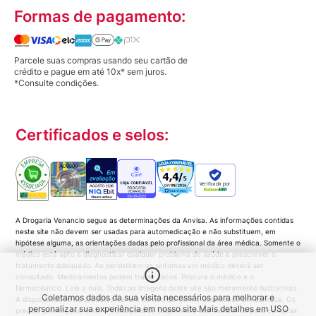
Formas de pagamento:
Parcele suas compras usando seu cartão de
crédito e pague em até 10x* sem juros.
*Consulte condições.
Certificados e selos:
Verificada por
A Drogaria Venancio segue as determinações da Anvisa. As informações contidas
neste site não devem ser usadas para automedicação e não substituem, em
hipótese alguma, as orientações dadas pelo profissional da área médica. Somente o
médico está apto a diagnosticar qualquer problema de saúde e prescrever o
tratamento adequado. Ao persistirem os sintomas um médico deverá ser
consultado. Medicamentos podem trazer riscos. Procure o médico e o
farmacêutico. Leia a bula. Todas as imagens deste site são meramente ilustrativas.
Coletamos dados da sua visita necessários para melhorar e
A disponibilidade de produtos variam de acordo com a quantidade em estoque. Os
personalizar sua experiência em nosso site.
Mais detalhes em
USO
preços, promoções, frete e condições de pagamento são exclusivos para compras