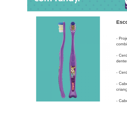
Esta escova proporciona cuidados indispensáveis p
oferecendo vantagens práticas para a rotina familia
Cerdas extra macias que realizam uma limpeza 
Cabeça com proteção emborrachada para amort
Cabo antiderrapante com formato ergonômico, id
Cerdas coloridas que ajudam a medir a quantida
Remoção eficiente de resíduos e placas nos dente
Como usar a Escova Dental Infantil?
Utilize a Escova Dental Infantil pelo menos três vez
refeições e antes de dormir. Coloque uma pequena 
acordo com a demarcação das cerdas.
Faça movimentos circulares e suaves na parte exter
dentes. A escovação deve ser realizada por cerca 
supervisão ou auxílio de um adulto.
Restrições e conservação da Escova Dental Inf
O uso do produto deve ser supervisionado por um a
mastigue a cabeça da escova. Não compartilhe a e
transmissão de micro-organismos.