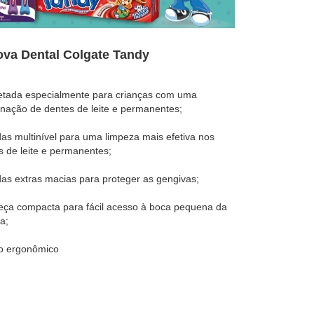
ara o sorriso em desenvolvimento das crianças,
r:
profunda sem machucar a gengiva.
ecer impactos durante a escovação.
eal para o manuseio das mãos infantis.
de ideal de
creme dental
.
s posteriores de difícil alcance.
es ao dia, de preferência após as principais
quantidade de gel ou creme dental infantil de
na, interna e nas superfícies de mastigação dos
de dois minutos e sempre contar com a
antil
dulto para evitar que a criança morda ou
scova com outras pessoas para evitar a