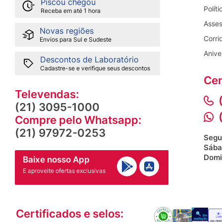
Piscou chegou
Polít
Receba em até 1 hora
Asses
Novas regiões
Corri
Envios para Sul e Sudeste
Anive
Descontos de Laboratório
Cadastre-se e verifique seus descontos
Cen
Televendas:
(21) 3095-1000
Compre pelo Whatsapp:
(21) 97972-0253
Segu
Sába
Domi
Baixe nosso App
E aproveite ofertas exclusivas
Certificados e selos: