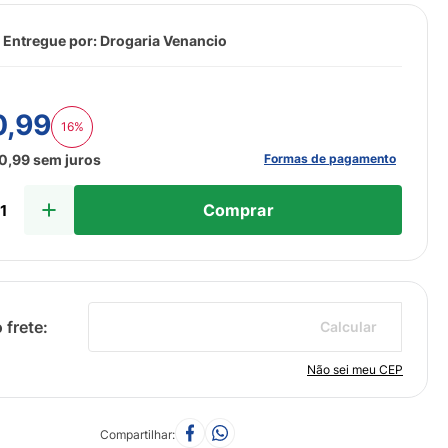
 Entregue por:
Drogaria Venancio
0
,
99
16%
Formas de pagamento
0
,
99
sem juros
Comprar
Calcular
Não sei meu CEP
Compartilhar