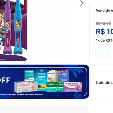
Vendido e
R$
13
,
08
R$
1
1
x de
R$
1