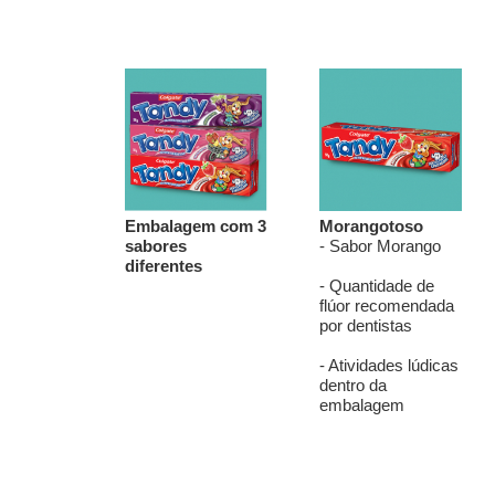
Guarde a escova na posição vertical em local limp
substituir a escova a cada três meses ou sempre q
desgaste visual.
Perguntas Frequentes
A Escova Dental Infantil é indicada para qual i
As cerdas da Escova Dental Infantil machucam
Qual a quantidade de creme dental recomendad
Com que frequência devo substituir a Escova De
As crianças podem usar a Escova Dental Infant