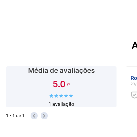
A
Média de avaliações
Ro
5.0
23/
1
avaliação
1 - 1
de
1