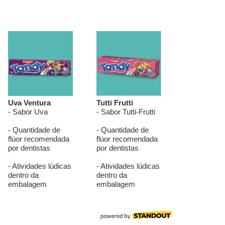
o, seco e arejado após o uso. Recomenda-se
ue as cerdas apresentarem sinais de desgaste ou
dade?
 a gengiva?
a para usar nesta escova?
ntal Infantil?
il sozinhas?