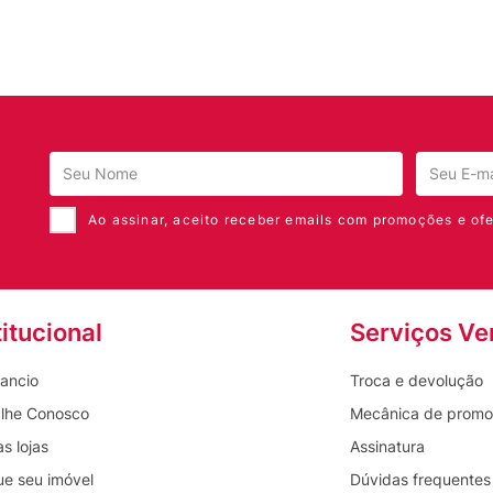
Ao assinar, aceito receber emails com promoções e ofe
titucional
Serviços Ve
ancio
Troca e devolução
lhe Conosco
Mecânica de prom
s lojas
Assinatura
ue seu imóvel
Dúvidas frequentes