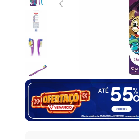
10
º
desodorante