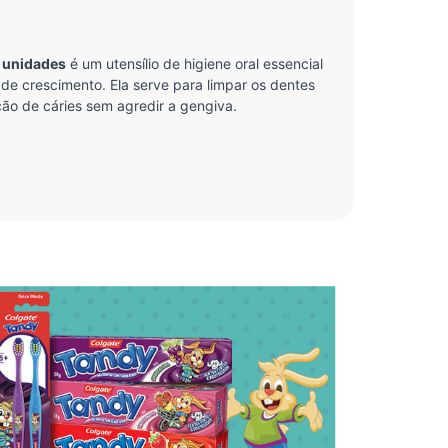
2 unidades
é um utensílio de higiene oral essencial
de crescimento. Ela serve para limpar os dentes
ão de cáries sem agredir a gengiva.
as em multinível, que alcançam os dentes de trás
, tornando a escovação diária mais segura,
ucal projetado para acompanhar a fase de
o anos de idade. Ela se destina a realizar a
abeça compacta com cantos emborrachados, que
com precisão sem causar atrito ou machucados nas