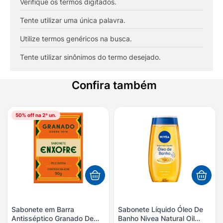
Verifique os termos digitados.
8
º
esmalte
9
º
lenço umedecido
Tente utilizar uma única palavra.
10
º
fralda
Utilize termos genéricos na busca.
Tente utilizar sinônimos do termo desejado.
Confira também
50
% off na 2ª un.
Sabonete em Barra
Sabonete Líquido Óleo De
Antisséptico Granado De
Banho Nivea Natural Oil