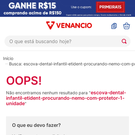
O que está buscando hoje?
TERMOS MAIS BUSCADOS
1
º
coristina
escova-dental-infantil-etident-procurando-nemo-com-p
2
º
sinustrat
OOPS!
3
º
fly gotas
escova-dental-
Não encontramos nenhum resultado para "
4
º
admuc
infantil-etident-procurando-nemo-com-protetor-1-
unidade
"
5
º
protetor solar
6
º
sabonete liquido
O que eu devo fazer?
7
º
shampoo