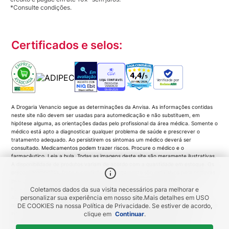
*Consulte condições.
Certificados e selos:
Verificada por
A Drogaria Venancio segue as determinações da Anvisa. As informações contidas
neste site não devem ser usadas para automedicação e não substituem, em
hipótese alguma, as orientações dadas pelo profissional da área médica. Somente o
médico está apto a diagnosticar qualquer problema de saúde e prescrever o
tratamento adequado. Ao persistirem os sintomas um médico deverá ser
consultado. Medicamentos podem trazer riscos. Procure o médico e o
farmacêutico. Leia a bula. Todas as imagens deste site são meramente ilustrativas.
A disponibilidade de produtos variam de acordo com a quantidade em estoque. Os
preços, promoções, frete e condições de pagamento são exclusivos para compras
pela Loja Virtual. Promoções do tipo 'Leve 3 pague 2', 'Leve 2 pague 1', coloque
todas as unidades no carrinho de compras e o desconto será gerado
Coletamos dados da sua visita necessários para melhorar e
automaticamente no valor total da compra. As imagens dos produtos são
personalizar sua experiência em nosso site.
Mais detalhes em
USO
meramente ilustrativas e a Venancio se resguarda por quaisquer eventuais erros de
DE COOKIES
na nossa Política de Privacidade. Se estiver de acordo,
informações... DROGARIA Venancio. Venancio Produtos Farmacêuticos LTDA |
clique em
Continuar
.
Horário de funcionamento: segunda a domingo, das 8h às 22h. CNPJ: