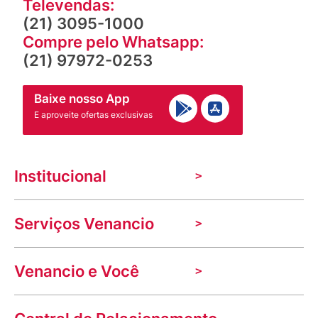
Televendas:
(21) 3095-1000
Compre pelo Whatsapp:
(21) 97972-0253
Baixe nosso App
E aproveite ofertas exclusivas
Institucional
A Venancio
Serviços Venancio
Trabalhe Conosco
Nossas lojas
Troca e devolução
Indique seu imóvel
Venancio e Você
Mecânica de promoções
Política de Privacidade
Dúvidas frequentes
VClube - Programa de fidelidade
Assessoria de Imprensa
Prazos e entregas