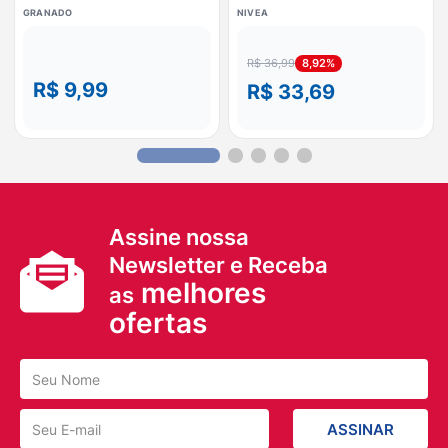
Enxofre 90g
200ml
GRANADO
NIVEA
8,92%
R$ 36,99
R$ 9,99
R$ 33,69
Assine nossa
Newsletter e Receba
melhores
as
ofertas
ASSINAR