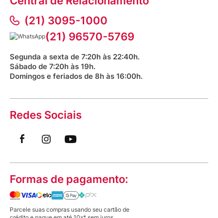
Central de Relacionamento
Fale com o farmacêutico
Corrida Venancio 2026
Serviços Farmacêuticos
Fale conosco
(21) 3095-1000
Aniversário Venancio 2025
Bioimpedância Gratuita
Procon RJ
(21) 96570-5769
Saúde na praça
Segunda a sexta de 7:20h às 22:40h.
Sábado de 7:20h às 19h.
Domingos e feriados de 8h às 16:00h.
Redes Sociais
Formas de pagamento:
Parcele suas compras usando seu cartão de
crédito e pague em até 10x* sem juros.