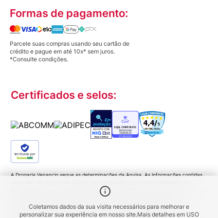
Formas de pagamento:
Parcele suas compras usando seu cartão de
crédito e pague em até 10x* sem juros.
*Consulte condições.
Certificados e selos:
Verificada por
A Drogaria Venancio segue as determinações da Anvisa. As informações contidas
neste site não devem ser usadas para automedicação e não substituem, em
hipótese alguma, as orientações dadas pelo profissional da área médica. Somente o
médico está apto a diagnosticar qualquer problema de saúde e prescrever o
tratamento adequado. Ao persistirem os sintomas um médico deverá ser
Coletamos dados da sua visita necessários para melhorar e
consultado. Medicamentos podem trazer riscos. Procure o médico e o
personalizar sua experiência em nosso site.
Mais detalhes em
USO