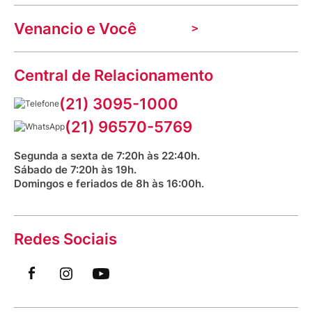
Nossas lojas
Troca e devolução
Indique seu imóvel
Venancio e Você
Mecânica de promoções
Política de Privacidade
Dúvidas frequentes
VClube - Programa de fidelidade
Assessoria de Imprensa
Prazos e entregas
Central de Relacionamento
Fale com o farmacêutico
Corrida Venancio 2026
Serviços Farmacêuticos
Fale conosco
(21) 3095-1000
Aniversário Venancio 2025
Bioimpedância Gratuita
Procon RJ
(21) 96570-5769
Saúde na praça
Segunda a sexta de 7:20h às 22:40h.
Sábado de 7:20h às 19h.
Domingos e feriados de 8h às 16:00h.
Redes Sociais