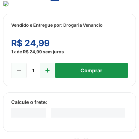
8
º
esmalte
9
º
lenço umedecido
10
º
fralda
Vendido e Entregue por:
Drogaria Venancio
R$
24
,
99
1
x de
R$
24
,
99
sem juros
Comprar