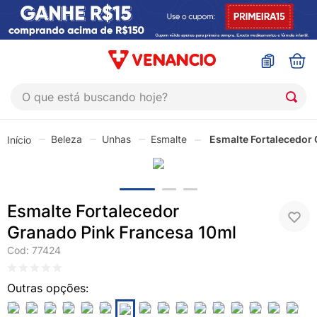
O que está buscando hoje?
TERMOS MAIS BUSCADOS
Beleza
Unhas
Esmalte
Esmalte Fortalecedor
1
º
coristina
2
º
sinustrat
3
º
admuc
Esmalte Fortalecedor
4
º
fly gotas
Granado Pink Francesa 10ml
5
º
protetor solar
Cod
:
77424
6
º
sabonete liquido
7
º
shampoo