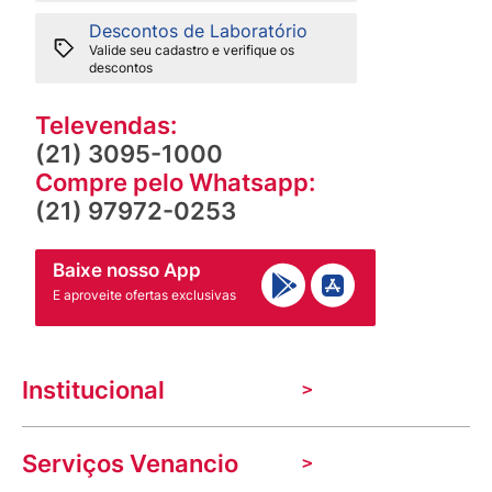
Descontos de Laboratório
Valide seu cadastro e verifique os
descontos
Televendas:
(21) 3095-1000
Compre pelo Whatsapp:
(21) 97972-0253
Baixe nosso App
E aproveite ofertas exclusivas
Institucional
A Venancio
Serviços Venancio
Trabalhe Conosco