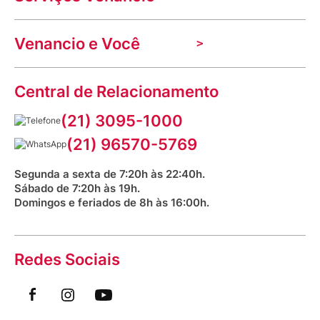
Nossas lojas
Troca e devolução
Indique seu imóvel
Venancio e Você
Mecânica de promoções
Política de Privacidade
Dúvidas frequentes
VClube - Programa de fidelidade
Assessoria de Imprensa
Prazos e entregas
Central de Relacionamento
Fale com o farmacêutico
Corrida Venancio 2026
Serviços Farmacêuticos
Fale conosco
(21) 3095-1000
Aniversário Venancio 2025
Bioimpedância Gratuita
Procon RJ
(21) 96570-5769
Saúde na praça
Segunda a sexta de 7:20h às 22:40h.
Sábado de 7:20h às 19h.
Domingos e feriados de 8h às 16:00h.
Redes Sociais