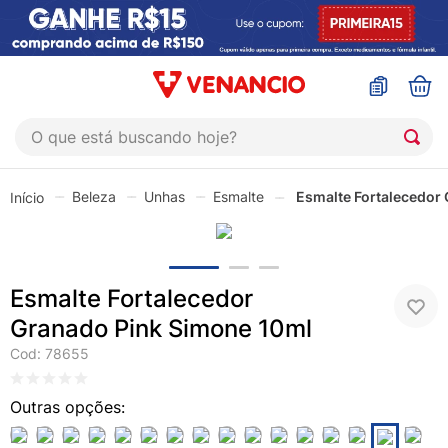
O que está buscando hoje?
TERMOS MAIS BUSCADOS
Beleza
Unhas
Esmalte
Esmalte Fortalecedor
1
º
coristina
2
º
sinustrat
3
º
fly gotas
Esmalte Fortalecedor
4
º
admuc
Granado Pink Simone 10ml
5
º
protetor solar
Cod
:
78655
6
º
sabonete liquido
7
º
shampoo