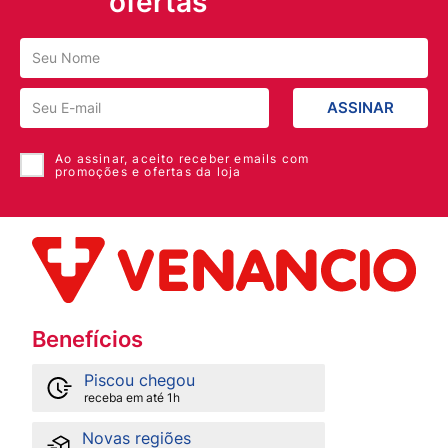
ofertas
decoradas e coloridas!
Todos os esmaltes são 5free: formulados sem tolueno,
parabenos, formaldeído, cânfora e DBP – ingredientes
que podem causar alergia e o ressecamento das
unhas. Além disso, ainda contam com alta cobertura,
ASSINAR
brilho extra e secagem rápida. Conteúdo: 10ml.
Ao assinar, aceito receber emails com
promoções e ofertas da loja
Benefícios
Piscou chegou
receba em até 1h
Novas regiões