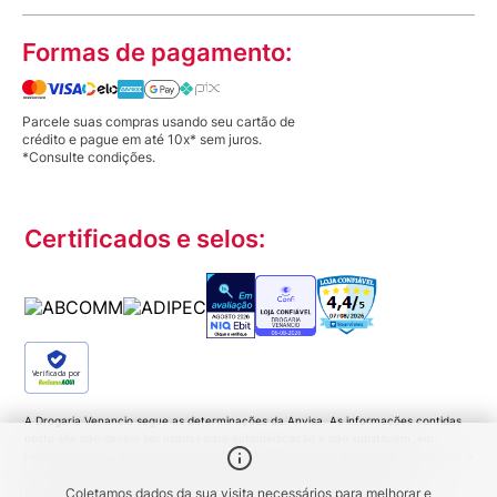
Formas de pagamento:
Parcele suas compras usando seu cartão de
crédito e pague em até 10x* sem juros.
*Consulte condições.
Certificados e selos:
Verificada por
A Drogaria Venancio segue as determinações da Anvisa. As informações contidas
neste site não devem ser usadas para automedicação e não substituem, em
hipótese alguma, as orientações dadas pelo profissional da área médica. Somente o
médico está apto a diagnosticar qualquer problema de saúde e prescrever o
tratamento adequado. Ao persistirem os sintomas um médico deverá ser
Coletamos dados da sua visita necessários para melhorar e