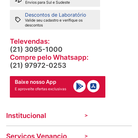
Envios para Sul e Sudeste
Descontos de Laboratório
Valide seu cadastro e verifique os
descontos
Televendas:
(21) 3095-1000
Compre pelo Whatsapp:
(21) 97972-0253
Baixe nosso App
E aproveite ofertas exclusivas
Institucional
A Venancio
Serviços Venancio
Trabalhe Conosco