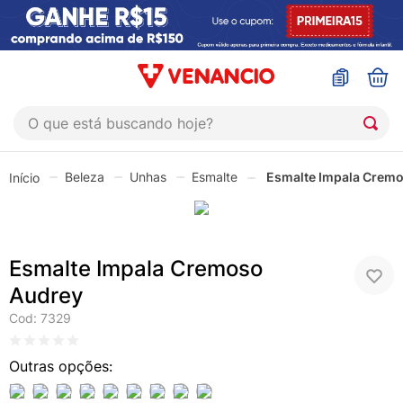
O que está buscando hoje?
TERMOS MAIS BUSCADOS
Beleza
Unhas
Esmalte
Esmalte Impala Crem
1
º
coristina
2
º
sinustrat
3
º
fly gotas
Esmalte Impala Cremoso
4
º
admuc
Audrey
5
º
protetor solar
Cod
:
7329
6
º
sabonete liquido
7
º
shampoo