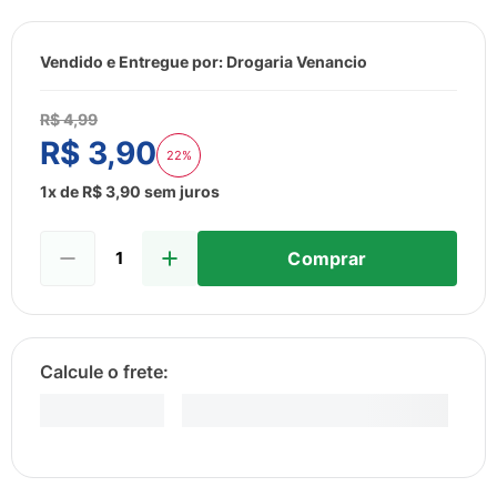
8
º
esmalte
9
º
lenço umedecido
Vendido e Entregue por:
Drogaria Venancio
10
º
fralda
R$
4
,
99
R$
3
,
90
22%
1
x de
R$
3
,
90
sem juros
Comprar