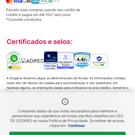
Parcele suas compras usando seu cartão de
crédito e pague em até 10x* sem juros.
*Consulte condições.
Certificados e selos:
Verificada por
A Drogaria Venancio segue as determinações da Anvisa. As informações contidas
neste site não devem ser usadas para automedicação e não substituem, em
hipótese alguma, as orientações dadas pelo profissional da área médica. Somente o
médico está apto a diagnosticar qualquer problema de saúde e prescrever o
tratamento adequado. Ao persistirem os sintomas um médico deverá ser
consultado. Medicamentos podem trazer riscos. Procure o médico e o
farmacêutico. Leia a bula. Todas as imagens deste site são meramente ilustrativas.
Coletamos dados da sua visita necessários para melhorar e
A disponibilidade de produtos variam de acordo com a quantidade em estoque. Os
personalizar sua experiência em nosso site.
Mais detalhes em
USO
preços, promoções, frete e condições de pagamento são exclusivos para compras
DE COOKIES
na nossa Política de Privacidade. Se estiver de acordo,
pela Loja Virtual. Promoções do tipo 'Leve 3 pague 2', 'Leve 2 pague 1', coloque
clique em
Continuar
.
todas as unidades no carrinho de compras e o desconto será gerado
automaticamente no valor total da compra. As imagens dos produtos são