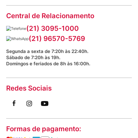
Política de Privacidade
Dúvidas frequentes
VClube - Programa de fidelidade
Assessoria de Imprensa
Prazos e entregas
Central de Relacionamento
Fale com o farmacêutico
Corrida Venancio 2026
Serviços Farmacêuticos
Fale conosco
(21) 3095-1000
Aniversário Venancio 2025
Bioimpedância Gratuita
Procon RJ
(21) 96570-5769
Saúde na praça
Segunda a sexta de 7:20h às 22:40h.
Sábado de 7:20h às 19h.
Domingos e feriados de 8h às 16:00h.
Redes Sociais
Formas de pagamento: