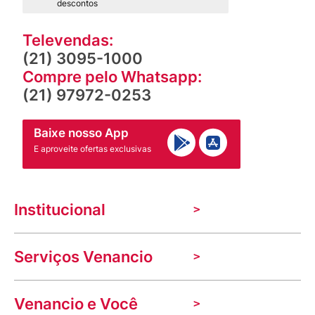
descontos
Televendas:
(21) 3095-1000
Compre pelo Whatsapp:
(21) 97972-0253
Baixe nosso App
E aproveite ofertas exclusivas
Institucional
A Venancio
Serviços Venancio
Trabalhe Conosco
Nossas lojas
Troca e devolução
Indique seu imóvel
Venancio e Você
Mecânica de promoções