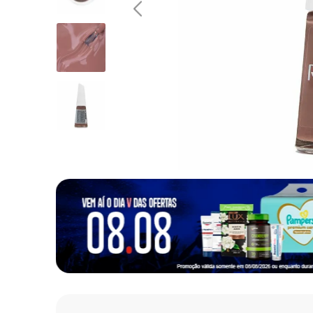
10
º
fralda