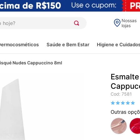
oje?
Nossas
lojas
Dermocosméticos
Saúde e Bem Estar
Higiene e Cuidado
isqué Nudes Cappuccino 8ml
Esmalte
Cappucc
Cod
:
7581