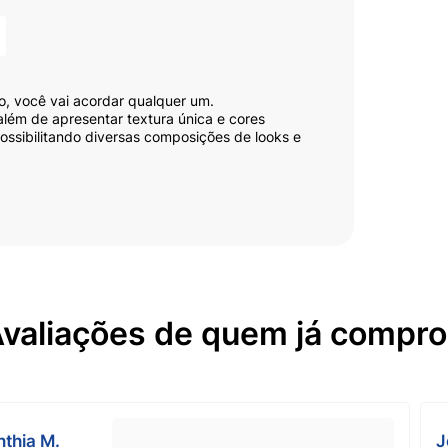
, você vai acordar qualquer um.
lém de apresentar textura única e cores
ssibilitando diversas composições de looks e
ios. Com secagem rápida, use a sua imaginação
r que você vá. Com fórmula especial, livre de
te Risqué é perfeito para os cuidados diários.
 viva a beleza de suas unhas de forma única com
valiações de quem já compr
nthia M.
J