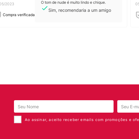
O tom de nude é muito lindo e chique.
05/2023
0
Sim, recomendaria a um amigo
Compra verificada
Ao assinar, aceito receber emails com promoções e ofe