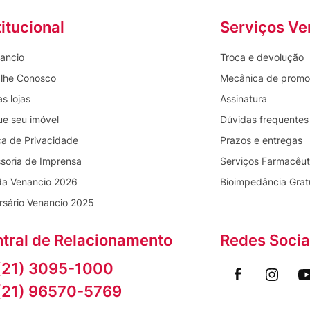
titucional
Serviços Ve
ancio
Troca e devolução
lhe Conosco
Mecânica de prom
s lojas
Assinatura
ue seu imóvel
Dúvidas frequentes
ica de Privacidade
Prazos e entregas
soria de Imprensa
Serviços Farmacêut
da Venancio 2026
Bioimpedância Grat
rsário Venancio 2025
tral de Relacionamento
Redes Socia
(21) 3095-1000
(21) 96570-5769