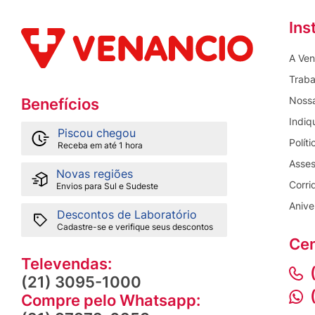
Ins
A Ven
Traba
Nossa
Benefícios
Indiq
Piscou chegou
Polít
Receba em até 1 hora
Asses
Novas regiões
Corri
Envios para Sul e Sudeste
Anive
Descontos de Laboratório
Cadastre-se e verifique seus descontos
Cen
Televendas:
(21) 3095-1000
Compre pelo Whatsapp: