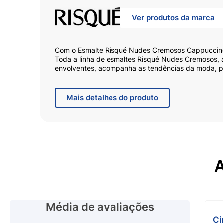
Ver produtos da marca
Com o Esmalte Risqué Nudes Cremosos Cappuccino
Toda a linha de esmaltes Risqué Nudes Cremosos, a
envolventes, acompanha as tendências da moda, po
maximizando a beleza da sua maquiagem e acessór
e crie lindas nails art que farão sucesso aonde que
componentes que costumam causar alergias, o Esmal
Mais
detalhes do produto
Apaixone-se pela cor, presencie a longa duração e
o Esmalte Risqué Nudes Cremoso Cappuccino.
A
Média de avaliações
Ci