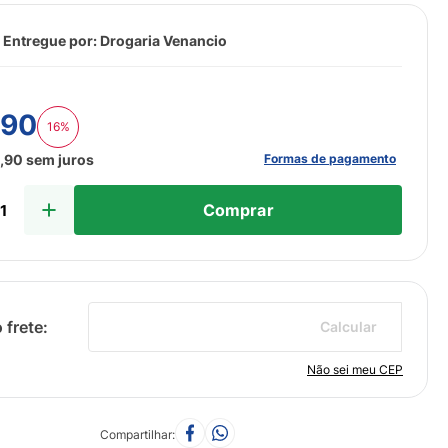
 Entregue por:
Drogaria Venancio
,
90
16%
Formas de pagamento
5
,
90
sem juros
Comprar
Calcular
Não sei meu CEP
Compartilhar