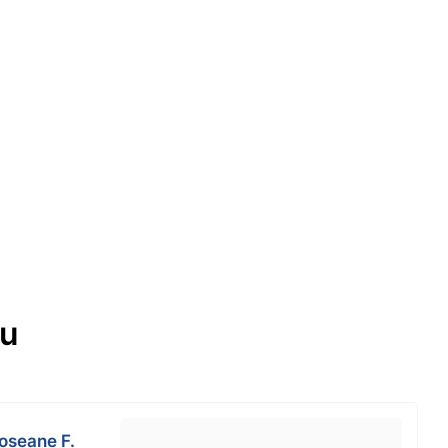
ou
oseane F.