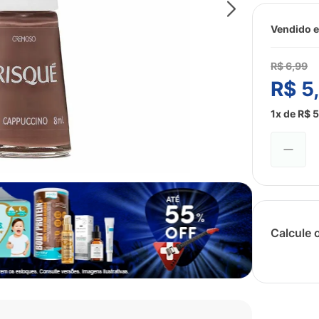
Vendido e
R$
6
,
99
R$
5
1
x de
R$