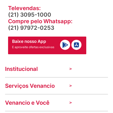
Televendas:
(21) 3095-1000
Compre pelo Whatsapp:
(21) 97972-0253
Baixe nosso App
E aproveite ofertas exclusivas
Institucional
A Venancio
Serviços Venancio
Trabalhe Conosco
Nossas lojas
Troca e devolução
Indique seu imóvel
Venancio e Você
Mecânica de promoções
Política de Privacidade
Dúvidas frequentes
VClube - Programa de fidelidade