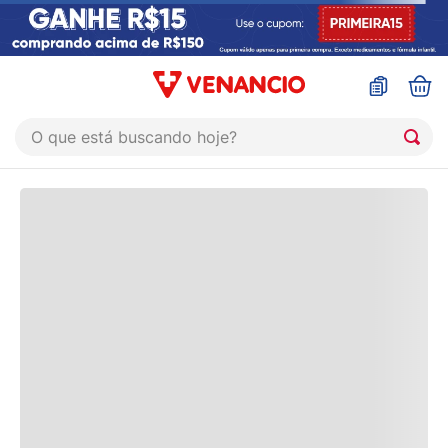
O que está buscando hoje?
Termos mais buscados
1
º
coristina
2
º
sinustrat
3
º
admuc
4
º
fly gotas
5
º
protetor solar
6
º
esmalte