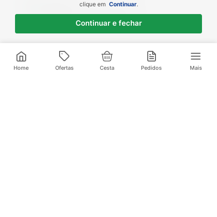
(Sem comentários)
clique em
Continuar
.
Sim, recomendaria a um amigo
Continuar e fechar
1 - 1
de
1
Home
Ofertas
Cesta
Pedidos
Mais
Assine nossa
Newsletter e Receba
melhores
as
ofertas
ASSINAR