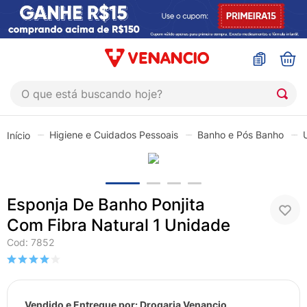
O que está buscando hoje?
TERMOS MAIS BUSCADOS
Higiene e Cuidados Pessoais
Banho e Pós Banho
1
º
coristina
2
º
sinustrat
3
º
admuc
Esponja De Banho Ponjita
4
º
fly gotas
Com Fibra Natural 1 Unidade
5
º
protetor solar
Cod
:
7852
6
º
sabonete liquido
7
º
shampoo
Vendido e Entregue por:
Drogaria Venancio