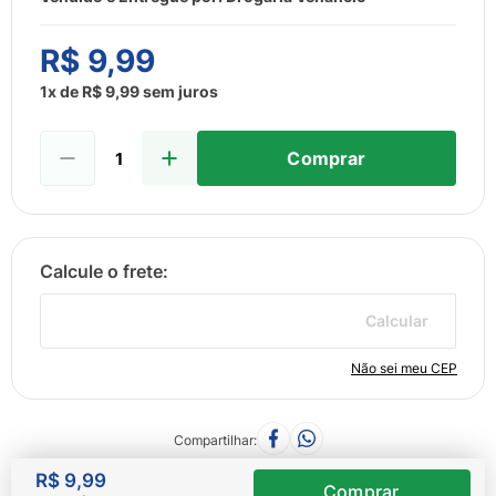
8
º
esmalte
9
º
lenço umedecido
R$
9
,
99
10
º
fralda
1
x de
R$
9
,
99
sem juros
Comprar
Calcular
Não sei meu CEP
Compartilhar
R$
9
,
99