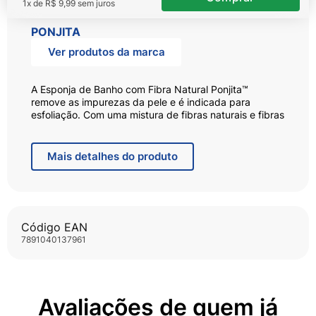
1
x de
R$
9
,
99
sem juros
PONJITA
Ver produtos da marca
A Esponja de Banho com Fibra Natural Ponjita™
remove as impurezas da pele e é indicada para
esfoliação. Com uma mistura de fibras naturais e fibras
sintéticas recicladas de garrafa PET, ela é fácil de
secar e possui formato anatômico para seu conforto.
Mais
detalhes do produto
- Com uma mistura de fibras naturais e fibras
sintéticas recicladas de garrafa PET
-É fácil de secar
-Possui formato anatômico para seu conforto
-Possui cordão 100% algodão para pendurar
Código EAN
-Sua embalagem e sua caixa de despacho são
recicláveis
7891040137961
Avaliações de quem já