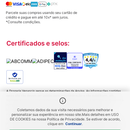
Parcele suas compras usando seu cartão de
crédito e pague em até 10x* sem juros.
*Consulte condições.
Certificados e selos:
Verificada por
A Drogaria Venancio segue as determinações da Anvisa. As informações contidas
neste site não devem ser usadas para automedicação e não substituem, em
hipótese alguma, as orientações dadas pelo profissional da área médica. Somente o
médico está apto a diagnosticar qualquer problema de saúde e prescrever o
tratamento adequado. Ao persistirem os sintomas um médico deverá ser
Coletamos dados da sua visita necessários para melhorar e
consultado. Medicamentos podem trazer riscos. Procure o médico e o
personalizar sua experiência em nosso site.
Mais detalhes em
USO
farmacêutico. Leia a bula. Todas as imagens deste site são meramente ilustrativas.
DE COOKIES
na nossa Política de Privacidade. Se estiver de acordo,
A disponibilidade de produtos variam de acordo com a quantidade em estoque. Os
clique em
Continuar
.
preços, promoções, frete e condições de pagamento são exclusivos para compras