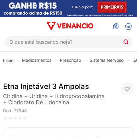
O que está buscando hoje?
TERMOS MAIS BUSCADOS
Medicamentos
Prescrição
Sistema Nervoso
E
1
º
coristina
2
º
sinustrat
Etna Injetável 3 Ampolas
3
º
admuc
4
º
fly gotas
Citidina + Uridina + Hidroxocobalamina
+ Cloridrato De Lidocaina
5
º
protetor solar
Cod
:
77948
6
º
sabonete liquido
7
º
shampoo