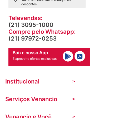
descontos
Televendas:
(21) 3095-1000
Compre pelo Whatsapp:
(21) 97972-0253
Baixe nosso App
E aproveite ofertas exclusivas
Institucional
A Venancio
Serviços Venancio
Trabalhe Conosco
Nossas lojas
Troca e devolução
Indique seu imóvel
Venancio e Você
Mecânica de promoções