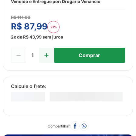
8
º
esmalte
Vendido e Entregue por:
Drogaria Venancio
9
º
lenço umedecido
R$
111
,
03
10
º
fralda
R$
87
,
99
21%
2
x de
R$
43
,
99
sem juros
Comprar
Compartilhar