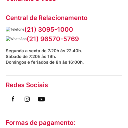
Política de Privacidade
Dúvidas frequentes
VClube - Programa de fidelidade
Assessoria de Imprensa
Prazos e entregas
Central de Relacionamento
Fale com o farmacêutico
Corrida Venancio 2026
Serviços Farmacêuticos
Fale conosco
(21) 3095-1000
Aniversário Venancio 2025
Bioimpedância Gratuita
Procon RJ
(21) 96570-5769
Saúde na praça
Segunda a sexta de 7:20h às 22:40h.
Sábado de 7:20h às 19h.
Domingos e feriados de 8h às 16:00h.
Redes Sociais
Formas de pagamento: