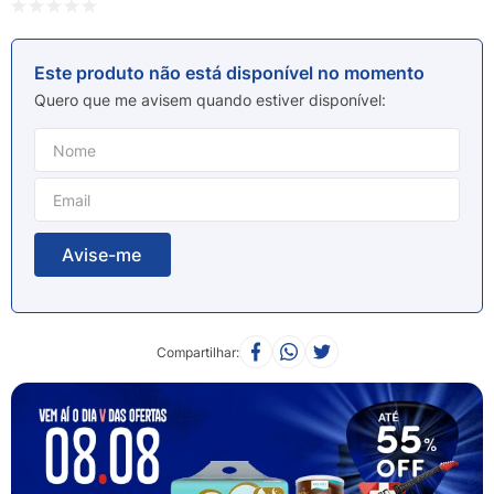
8
º
esmalte
9
º
lenço umedecido
Este produto não está disponível no momento
10
º
fralda
Quero que me avisem quando estiver disponível
Compartilhar