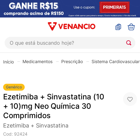
O que está buscando hoje?
TERMOS MAIS BUSCADOS
Medicamentos
Prescrição
Sistema Cardiovascular
1
º
coristina
2
º
sinustrat
3
º
fly gotas
Genérico
Ezetimiba + Sinvastatina (10
4
º
admuc
+ 10)mg Neo Química 30
5
º
protetor solar
Comprimidos
6
º
sabonete liquido
Ezetimiba + Sinvastatina
7
º
shampoo
Cod
:
92424