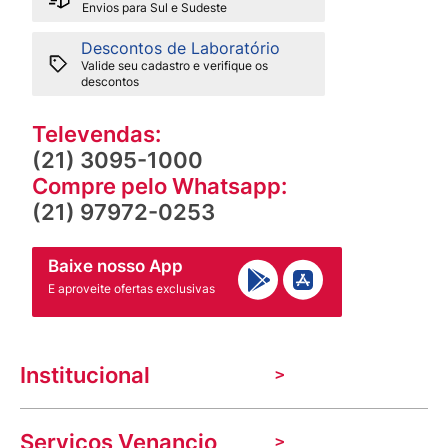
Envios para Sul e Sudeste
Descontos de Laboratório
Valide seu cadastro e verifique os
descontos
Televendas:
(21) 3095-1000
Compre pelo Whatsapp:
(21) 97972-0253
Baixe nosso App
E aproveite ofertas exclusivas
Institucional
A Venancio
Serviços Venancio
Trabalhe Conosco