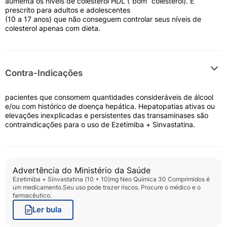
aumenta os níveis de colesterol HDL (“bom” colesterol). É
prescrito para adultos e adolescentes
(10 a 17 anos) que não conseguem controlar seus níveis de
colesterol apenas com dieta.
Contra-Indicações
pacientes que consomem quantidades consideráveis de álcool
e/ou com histórico de doença hepática. Hepatopatias ativas ou
elevações inexplicadas e persistentes das transaminases são
contraindicações para o uso de Ezetimiba + Sinvastatina.
Advertência do Ministério da Saúde
Ezetimiba + Sinvastatina (10 + 10)mg Neo Química 30 Comprimidos
é
um medicamento.Seu uso pode trazer riscos. Procure o médico e o
farmacêutico.
Ler bula