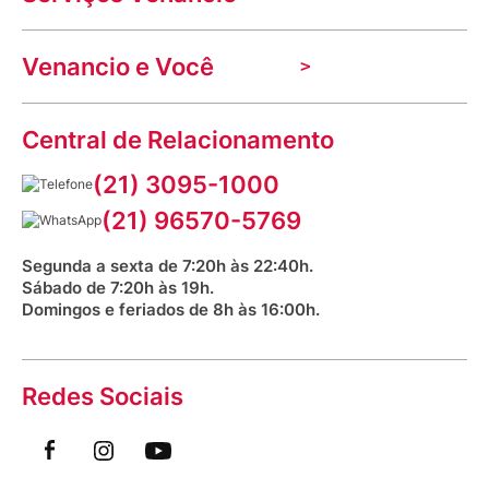
Nossas lojas
Troca e devolução
Indique seu imóvel
Venancio e Você
Mecânica de promoções
Política de Privacidade
Dúvidas frequentes
VClube - Programa de fidelidade
Assessoria de Imprensa
Prazos e entregas
Central de Relacionamento
Fale com o farmacêutico
Corrida Venancio 2026
Serviços Farmacêuticos
Fale conosco
(21) 3095-1000
Aniversário Venancio 2025
Bioimpedância Gratuita
Procon RJ
(21) 96570-5769
Saúde na praça
Segunda a sexta de 7:20h às 22:40h.
Sábado de 7:20h às 19h.
Domingos e feriados de 8h às 16:00h.
Redes Sociais