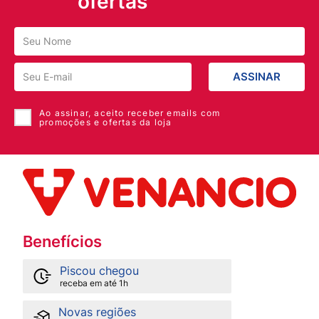
ofertas
ASSINAR
Ao assinar, aceito receber emails com
promoções e ofertas da loja
Benefícios
Piscou chegou
receba em até 1h
Novas regiões