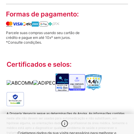
Formas de pagamento:
Parcele suas compras usando seu cartão de
crédito e pague em até 10x* sem juros.
*Consulte condições.
Certificados e selos:
Verificada por
A Drogaria Venancio segue as determinações da Anvisa. As informações contidas
neste site não devem ser usadas para automedicação e não substituem, em
hipótese alguma, as orientações dadas pelo profissional da área médica. Somente o
médico está apto a diagnosticar qualquer problema de saúde e prescrever o
tratamento adequado. Ao persistirem os sintomas um médico deverá ser
Coletamos dados da sua visita necessários para melhorar e