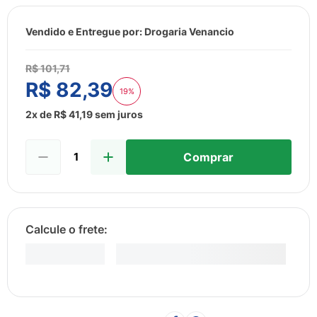
8
º
esmalte
9
º
lenço umedecido
Vendido e Entregue por:
Drogaria Venancio
10
º
fralda
R$
101
,
71
R$
82
,
39
19%
2
x de
R$
41
,
19
sem juros
Comprar