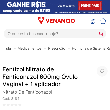
O que está buscando hoje?
TERMOS MAIS BUSCADOS
Medicamentos
Prescrição
Hormonais e Sistema R
1
º
coristina
2
º
sinustrat
Fentizol Nitrato de
3
º
fly gotas
Fenticonazol 600mg Óvulo
4
º
admuc
Vaginal + 1 aplicador
5
º
protetor solar
Nitrato De Fenticonazol
6
º
sabonete liquido
Cod
:
8184
7
º
shampoo