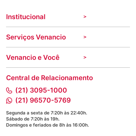
Institucional
A Venancio
Serviços Venancio
Trabalhe Conosco
Nossas lojas
Troca e devolução
Indique seu imóvel
Venancio e Você
Mecânica de promoções
Política de Privacidade
Dúvidas frequentes
VClube - Programa de fidelidade
Assessoria de Imprensa
Prazos e entregas
Central de Relacionamento
Fale com o farmacêutico
Corrida Venancio 2026
Serviços Farmacêuticos
Fale conosco
(21) 3095-1000
Aniversário Venancio 2025
Bioimpedância Gratuita
Procon RJ
(21) 96570-5769
Saúde na praça
Segunda a sexta de 7:20h às 22:40h.
Sábado de 7:20h às 19h.
Domingos e feriados de 8h às 16:00h.