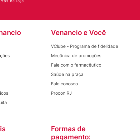
rtas da loja
nancio
Venancio e Você
VClube - Programa de fidelidade
oções
Mecânica de promoções
Fale com o farmacêutico
Saúde na praça
Fale conosco
icos
Procon RJ
uita
is
Formas de
pagamento: