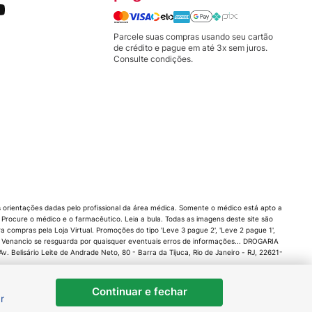
Parcele suas compras usando seu cartão
de crédito e pague em até 3x sem juros.
Consulte condições.
orientações dadas pelo profissional da área médica. Somente o médico está apto a
rocure o médico e o farmacêutico. Leia a bula. Todas as imagens deste site são
compras pela Loja Virtual. Promoções do tipo 'Leve 3 pague 2', 'Leve 2 pague 1',
 Venancio se resguarda por quaisquer eventuais erros de informações... DROGARIA
 Belisário Leite de Andrade Neto, 80 - Barra da Tijuca, Rio de Janeiro - RJ, 22621-
Continuar e fechar
r