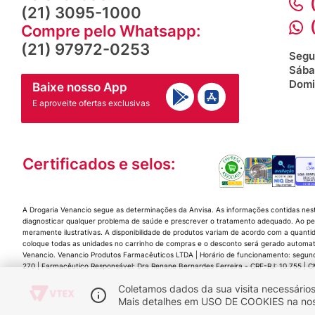
(21) 3095-1000
Compre pelo Whatsapp:
(21) 97972-0253
Segu
Sába
Domi
Baixe nosso App
E aproveite ofertas exclusivas
Certificados e selos:
A Drogaria Venancio segue as determinações da Anvisa. As informações contidas nes
diagnosticar qualquer problema de saúde e prescrever o tratamento adequado. Ao per
meramente ilustrativas. A disponibilidade de produtos variam de acordo com a quanti
coloque todas as unidades no carrinho de compras e o desconto será gerado automat
Venancio. Venancio Produtos Farmacêuticos LTDA | Horário de funcionamento: segunda a
270 | Farmacêutico Responsável: Dra Renane Bernardes Ferreira - CRF-RJ: 10.755 |
Coletamos dados da sua visita necessários
Mais detalhes em USO DE COOKIES na nossa