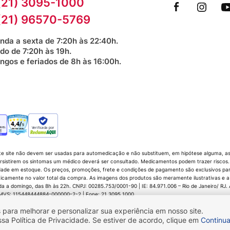
(21) 3095-1000
(21) 96570-5769
nda a sexta de 7:20h às 22:40h.
do de 7:20h às 19h.
ngos e feriados de 8h às 16:00h.
Verificada por
te site não devem ser usadas para automedicação e não substituem, em hipótese alguma, as 
sistirem os sintomas um médico deverá ser consultado. Medicamentos podem trazer riscos. P
dade em estoque. Os preços, promoções, frete e condições de pagamento são exclusivos para 
icamente no valor total da compra. As imagens dos produtos são meramente ilustrativas e a
 domingo, das 8h às 22h. CNPJ: 00285.753/0001-90 | IE: 84.971.006 – Rio de Janeiro/ RJ. Av.
 CMVS: 115448444884-000000-2-2 | Fone: 21 3095 1000
 para melhorar e personalizar sua experiência em nosso site.
 Política de Privacidade. Se estiver de acordo, clique em
Continua