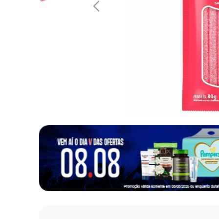
10
º
fralda