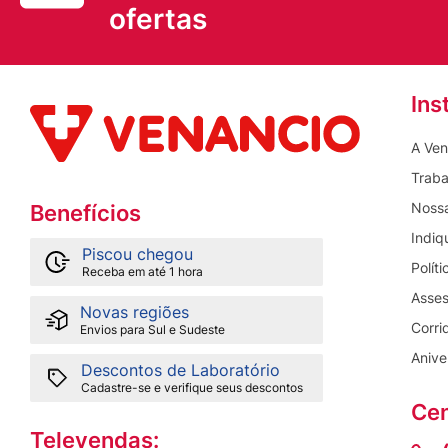
ofertas
Ins
A Ven
Traba
Nossa
Benefícios
Indiq
Piscou chegou
Polít
Receba em até 1 hora
Asses
Novas regiões
Corri
Envios para Sul e Sudeste
Anive
Descontos de Laboratório
Cadastre-se e verifique seus descontos
Cen
Televendas: