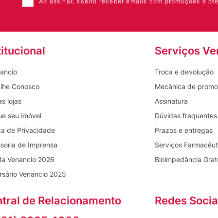
Ao assinar, aceito receber emails com promoções e ofe
titucional
Serviços Ve
ancio
Troca e devolução
lhe Conosco
Mecânica de prom
s lojas
Assinatura
ue seu imóvel
Dúvidas frequentes
ica de Privacidade
Prazos e entregas
soria de Imprensa
Serviços Farmacêut
da Venancio 2026
Bioimpedância Grat
rsário Venancio 2025
tral de Relacionamento
Redes Socia