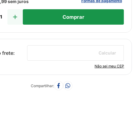
Formas de pagamento
8
,
99
sem juros
Comprar
Calcular
Não sei meu CEP
Compartilhar