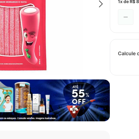
1
x de
R$