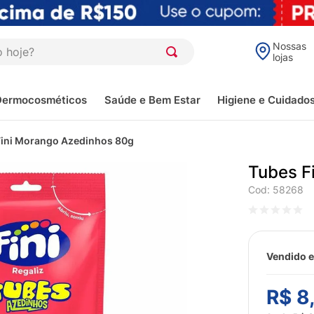
oje?
Nossas
lojas
Dermocosméticos
Saúde e Bem Estar
Higiene e Cuidado
Fini Morango Azedinhos 80g
Tubes F
Cod
:
58268
Vendido e
R$
8