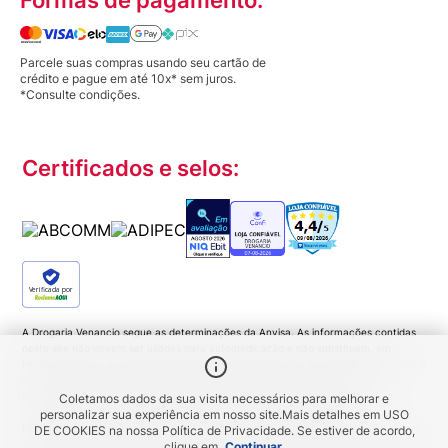
Formas de pagamento:
Parcele suas compras usando seu cartão de
crédito e pague em até 10x* sem juros.
*Consulte condições.
Certificados e selos:
Verificada por
A Drogaria Venancio segue as determinações da Anvisa. As informações contidas
neste site não devem ser usadas para automedicação e não substituem, em
hipótese alguma, as orientações dadas pelo profissional da área médica. Somente o
médico está apto a diagnosticar qualquer problema de saúde e prescrever o
tratamento adequado. Ao persistirem os sintomas um médico deverá ser
Coletamos dados da sua visita necessários para melhorar e
consultado. Medicamentos podem trazer riscos. Procure o médico e o
personalizar sua experiência em nosso site.
Mais detalhes em
USO
farmacêutico. Leia a bula. Todas as imagens deste site são meramente ilustrativas.
DE COOKIES
na nossa Política de Privacidade. Se estiver de acordo,
A disponibilidade de produtos variam de acordo com a quantidade em estoque. Os
clique em
Continuar
.