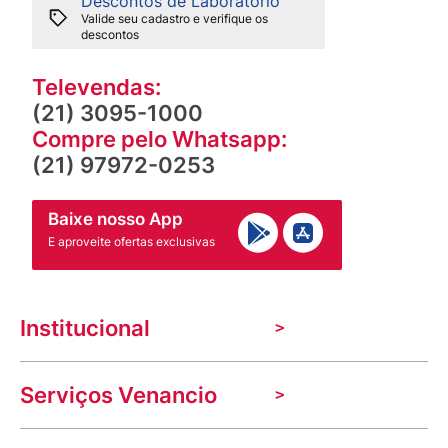
Descontos de Laboratório
Valide seu cadastro e verifique os
descontos
Televendas:
(21) 3095-1000
Compre pelo Whatsapp:
(21) 97972-0253
Baixe nosso App
E aproveite ofertas exclusivas
Institucional
A Venancio
Serviços Venancio
Trabalhe Conosco
Nossas lojas
Troca e devolução