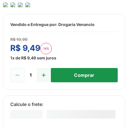
8
º
esmalte
9
º
lenço umedecido
10
º
desodorante
Vendido e Entregue por:
Drogaria Venancio
R$
10
,
99
R$
9
,
49
14%
1
x de
R$
9
,
49
sem juros
Comprar