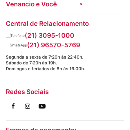
Indique seu imóvel
Venancio e Você
Mecânica de promoções
Política de Privacidade
Dúvidas frequentes
VClube - Programa de fidelidade
Assessoria de Imprensa
Prazos e entregas
Central de Relacionamento
Fale com o farmacêutico
Corrida Venancio 2026
Serviços Farmacêuticos
Fale conosco
(21) 3095-1000
Aniversário Venancio 2025
Bioimpedância Gratuita
Procon RJ
(21) 96570-5769
Saúde na praça
Segunda a sexta de 7:20h às 22:40h.
Sábado de 7:20h às 19h.
Domingos e feriados de 8h às 16:00h.
Redes Sociais