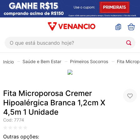
O que está buscando hoje?
TERMOS MAIS BUSCADOS
Saúde e Bem Estar
Primeiros Socorros
Fita Micro
1
º
sinustrat
2
º
coristina
3
º
protetor solar
Fita Microporosa Cremer
4
º
shampoo
Hipoalérgica Branca 1,2cm X
5
º
admuc
4,5m 1 Unidade
6
º
fly gotas
Cod
:
7774
7
º
sabonete liquido