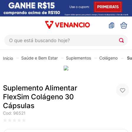
O que está buscando hoje?
TERMOS MAIS BUSCADOS
Saúde e Bem Estar
Suplementos
Colágeno
Su
1
º
coristina
2
º
sinustrat
3
º
admuc
Suplemento Alimentar
4
º
fly gotas
FlexSim Colágeno 30
5
º
protetor solar
Cápsulas
6
º
esmalte
Cod
:
96521
7
º
shampoo