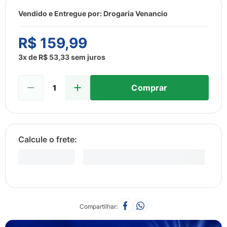
8
º
sabonete liquido
Vendido e Entregue por:
Drogaria Venancio
9
º
lenço umedecido
10
º
fralda
R$
159
,
99
3
x de
R$
53
,
33
sem juros
Comprar
Compartilhar