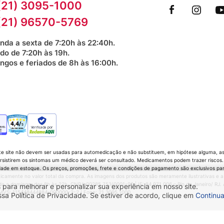
(21) 3095-1000
(21) 96570-5769
nda a sexta de 7:20h às 22:40h.
do de 7:20h às 19h.
ngos e feriados de 8h às 16:00h.
Verificada por
te site não devem ser usadas para automedicação e não substituem, em hipótese alguma, as 
sistirem os sintomas um médico deverá ser consultado. Medicamentos podem trazer riscos. P
dade em estoque. Os preços, promoções, frete e condições de pagamento são exclusivos para 
icamente no valor total da compra. As imagens dos produtos são meramente ilustrativas e a
 domingo, das 8h às 22h. CNPJ: 00285.753/0001-90 | IE: 84.971.006 – Rio de Janeiro/ RJ. Av.
 para melhorar e personalizar sua experiência em nosso site.
 CMVS: 115448444884-000000-2-2 | Fone: 21 3095 1000
 Política de Privacidade. Se estiver de acordo, clique em
Continua