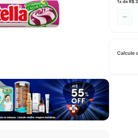
1
x de
R$