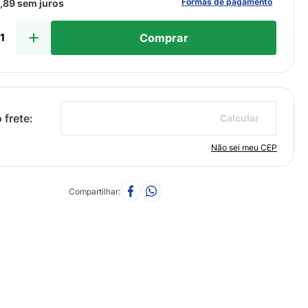
Formas de pagamento
3
,
89
sem juros
Comprar
Calcular
Não sei meu CEP
Compartilhar