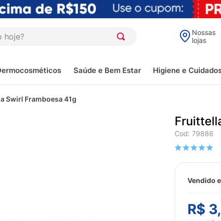
oje?
Nossas
lojas
Dermocosméticos
Saúde e Bem Estar
Higiene e Cuidado
lla Swirl Framboesa 41g
Fruittel
Cod
:
79886
Vendido e
R$
3
,