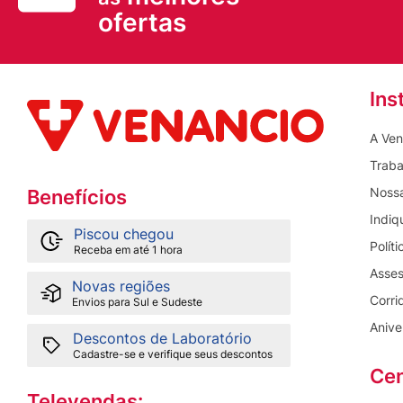
ofertas
Ins
A Ven
Traba
Nossa
Benefícios
Indiq
Piscou chegou
Polít
Receba em até 1 hora
Asses
Novas regiões
Corri
Envios para Sul e Sudeste
Anive
Descontos de Laboratório
Cadastre-se e verifique seus descontos
Cen
Televendas: