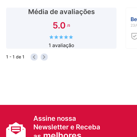
Média de avaliações
Be
5.0
23/
1
avaliação
1 - 1
de
1
Assine nossa
Newsletter e Receba
melhores
as