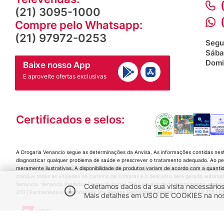
(21) 3095-1000
Compre pelo Whatsapp:
(21) 97972-0253
Segu
Sába
Domi
Baixe nosso App
E aproveite ofertas exclusivas
Certificados e selos:
A Drogaria Venancio segue as determinações da Anvisa. As informações contidas nes
diagnosticar qualquer problema de saúde e prescrever o tratamento adequado. Ao per
meramente ilustrativas. A disponibilidade de produtos variam de acordo com a quanti
coloque todas as unidades no carrinho de compras e o desconto será gerado automat
Venancio. Venancio Produtos Farmacêuticos LTDA | Horário de funcionamento: segunda a
Coletamos dados da sua visita necessários
270 | Farmacêutico Responsável: Dra Renane Bernardes Ferreira - CRF-RJ: 10.755 |
Mais detalhes em USO DE COOKIES na nossa