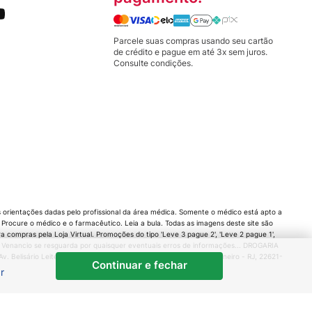
Parcele suas compras usando seu cartão
de crédito e pague em até 3x sem juros.
Consulte condições.
orientações dadas pelo profissional da área médica. Somente o médico está apto a
rocure o médico e o farmacêutico. Leia a bula. Todas as imagens deste site são
compras pela Loja Virtual. Promoções do tipo 'Leve 3 pague 2', 'Leve 2 pague 1',
 Venancio se resguarda por quaisquer eventuais erros de informações... DROGARIA
 Belisário Leite de Andrade Neto, 80 - Barra da Tijuca, Rio de Janeiro - RJ, 22621-
Continuar e fechar
r