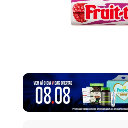
10
º
fralda