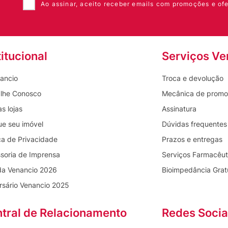
Ao assinar, aceito receber emails com promoções e ofe
titucional
Serviços Ve
ancio
Troca e devolução
lhe Conosco
Mecânica de prom
s lojas
Assinatura
ue seu imóvel
Dúvidas frequentes
ica de Privacidade
Prazos e entregas
soria de Imprensa
Serviços Farmacêut
da Venancio 2026
Bioimpedância Grat
rsário Venancio 2025
tral de Relacionamento
Redes Socia