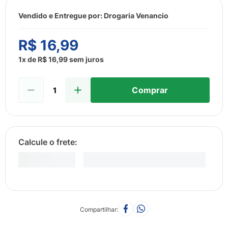
8
º
esmalte
Vendido e Entregue por:
Drogaria Venancio
9
º
lenço umedecido
10
º
desodorante
R$
16
,
99
1
x de
R$
16
,
99
sem juros
Comprar
Compartilhar