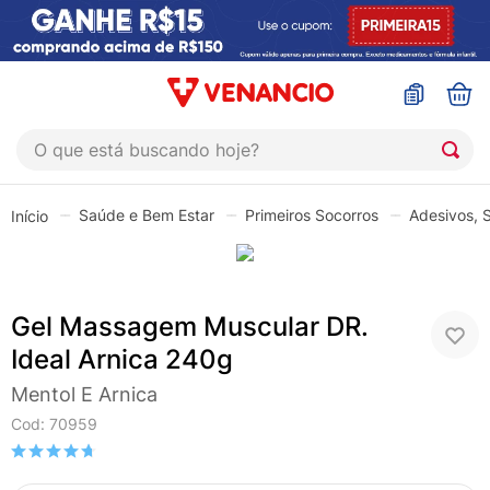
O que está buscando hoje?
TERMOS MAIS BUSCADOS
Saúde e Bem Estar
Primeiros Socorros
Adesivos, 
1
º
sinustrat
2
º
coristina
3
º
protetor solar
Gel Massagem Muscular DR.
4
º
shampoo
Ideal Arnica 240g
5
º
admuc
Mentol E Arnica
6
º
fly gotas
Cod
:
70959
7
º
sabonete liquido