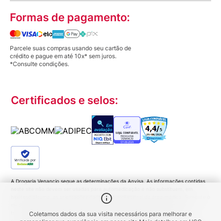
Formas de pagamento:
Parcele suas compras usando seu cartão de
crédito e pague em até 10x* sem juros.
*Consulte condições.
Certificados e selos:
Verificada por
A Drogaria Venancio segue as determinações da Anvisa. As informações contidas
neste site não devem ser usadas para automedicação e não substituem, em
hipótese alguma, as orientações dadas pelo profissional da área médica. Somente o
médico está apto a diagnosticar qualquer problema de saúde e prescrever o
tratamento adequado. Ao persistirem os sintomas um médico deverá ser
Coletamos dados da sua visita necessários para melhorar e
consultado. Medicamentos podem trazer riscos. Procure o médico e o