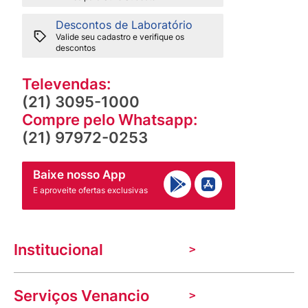
Descontos de Laboratório
Valide seu cadastro e verifique os
descontos
Televendas:
(21) 3095-1000
Compre pelo Whatsapp:
(21) 97972-0253
Baixe nosso App
E aproveite ofertas exclusivas
Institucional
A Venancio
Serviços Venancio
Trabalhe Conosco