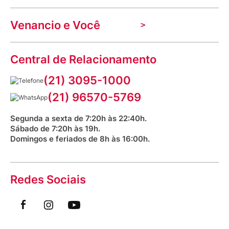
Nossas lojas
Troca e devolução
Indique seu imóvel
Venancio e Você
Mecânica de promoções
Política de Privacidade
Dúvidas frequentes
VClube - Programa de fidelidade
Assessoria de Imprensa
Prazos e entregas
Central de Relacionamento
Fale com o farmacêutico
Corrida Venancio 2026
Serviços Farmacêuticos
Fale conosco
(21) 3095-1000
Aniversário Venancio 2025
Bioimpedância Gratuita
Procon RJ
(21) 96570-5769
Saúde na praça
Segunda a sexta de 7:20h às 22:40h.
Sábado de 7:20h às 19h.
Domingos e feriados de 8h às 16:00h.
Redes Sociais