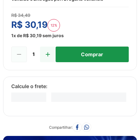
8
º
esmalte
9
º
lenço umedecido
R$
34
,
49
R$
30
,
19
10
º
fralda
12%
1
x de
R$
30
,
19
sem juros
Comprar
Compartilhar