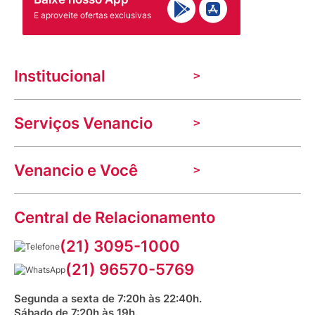
E aproveite ofertas exclusivas
Institucional
A Venancio
Serviços Venancio
Trabalhe Conosco
Nossas lojas
Troca e devolução
Indique seu imóvel
Venancio e Você
Mecânica de promoções
Política de Privacidade
Dúvidas frequentes
VClube - Programa de fidelidade
Assessoria de Imprensa
Prazos e entregas
Central de Relacionamento
Fale com o farmacêutico
Corrida Venancio 2026
Serviços Farmacêuticos
Fale conosco
(21) 3095-1000
Aniversário Venancio 2025
Bioimpedância Gratuita
Procon RJ
(21) 96570-5769
Saúde na praça
Segunda a sexta de 7:20h às 22:40h.
Sábado de 7:20h às 19h.