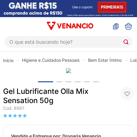
O que está buscando hoje?
TERMOS MAIS BUSCADOS
Higiene e Cuidados Pessoais
Bem Estar Íntimo
Lub
1
º
coristina
2
º
sinustrat
3
º
fly gotas
Gel Lubrificante Olla Mix
4
º
admuc
Sensation 50g
5
º
protetor solar
Cod
:
8997
6
º
sabonete liquido
7
º
shampoo
Vendido e Entregue por:
Drogaria Venancio