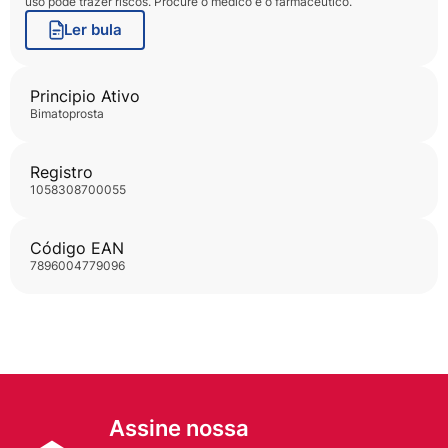
uso pode trazer riscos. Procure o médico e o farmacêutico.
Ler bula
Principio Ativo
bimatoprosta
Registro
1058308700055
Código EAN
7896004779096
Assine nossa