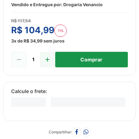
8
º
esmalte
Vendido e Entregue por:
Drogaria Venancio
9
º
lenço umedecido
R$
117
,
54
10
º
fralda
R$
104
,
99
11%
3
x de
R$
34
,
99
sem juros
Comprar
Compartilhar