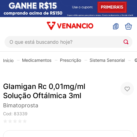
O que está buscando hoje?
TERMOS MAIS BUSCADOS
Medicamentos
Prescrição
Sistema Sensorial
G
1
º
coristina
2
º
sinustrat
Glamigan Rc 0,01mg/ml
3
º
fly gotas
Solução Oftálmica 3ml
4
º
admuc
Bimatoprosta
5
º
protetor solar
Cod
:
83339
6
º
sabonete liquido
7
º
shampoo