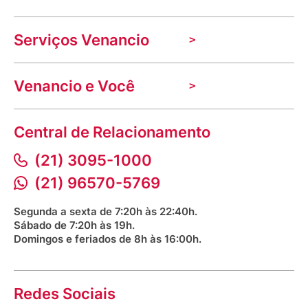
A Venancio
Serviços Venancio
Trabalhe Conosco
Nossas lojas
Troca e devolução
Indique seu imóvel
Venancio e Você
Mecânica de promoções
Política de Privacidade
Dúvidas frequentes
VClube - Programa de fidelidade
Assessoria de Imprensa
Prazos e entregas
Central de Relacionamento
Fale com o farmacêutico
Corrida Venancio 2026
Serviços Farmacêuticos
Fale conosco
(21) 3095-1000
Aniversário Venancio 2025
Bioimpedância Gratuita
Procon RJ
(21) 96570-5769
Saúde na praça
Segunda a sexta de 7:20h às 22:40h.
Sábado de 7:20h às 19h.
Domingos e feriados de 8h às 16:00h.
Redes Sociais