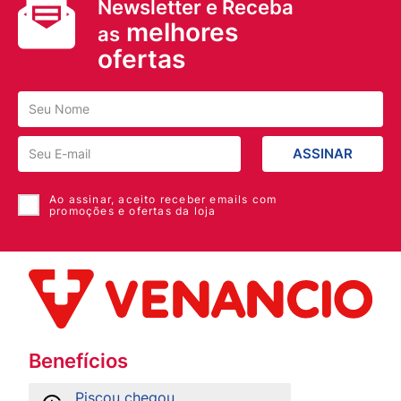
Newsletter e Receba
melhores
as
ofertas
ASSINAR
Ao assinar, aceito receber emails com
promoções e ofertas da loja
Benefícios
Piscou chegou