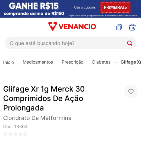
O que está buscando hoje?
TERMOS MAIS BUSCADOS
Medicamentos
Prescrição
Diabetes
Glifage 
1
º
coristina
2
º
sinustrat
Glifage Xr 1g Merck 30
3
º
admuc
Comprimidos De Ação
4
º
fly gotas
Prolongada
5
º
protetor solar
Cloridrato De Metformina
6
º
esmalte
Cod
:
18364
7
º
shampoo