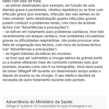
hálito com odor de fruta;
aos outros componentes da fórmula;
− se estiver desidratado (por exemplo, em função de uma
− se estiver com problema de funcionamento do
diarreia grave e persistente, vômitos repetidos) ou se tiver com
fígado;
infecção grave (por exemplo, infecção das vias aéreas ou do
− se estiver com problema de funcionamento grave
trato urinário): tanto desidratação quanto infecções graves
dos rins (depuração de creatinina abaixo
podem conduzir a problemas renais, com risco de acidose
de 30 mL/min ou taxa de filtração glomerular estimada
láctica (ver “Advertências e precauções”);
(TFGe) abaixo de 30 mL/min/1,73m2);
− se estiver em tratamento para problemas cardíacos, tiver tido
− se tiver qualquer tipo de acidose metabólica (como
recentemente um ataque cardíaco, tiver problemas circulatórios
acidose láctica, cetoacidose diabética, pré-coma
graves ou dificuldades respiratórias. Isto pode provocar uma
diabético). A cetoacidose é uma condição na qual
falta de oxigenação dos tecidos, com risco de acidose láctica
substâncias denominadas “corpos cetônicos” se
(ver “Advertências e precauções”).
acumulam no sangue. Os sintomas incluem dores de
− se ingerir bebidas alcoólicas em excesso;
estômago, respiração rápida e profunda, sonolência
− se tiver que ser submetido à cirurgia eletiva de grande porte
ou hálito com odor de fruta;
ou a exame utilizando meio de contraste contendo iodo (por
− se estiver desidratado (por exemplo, em função de
exemplo, exames como raio-X ou tomografia). Você deve parar
uma diarreia grave e persistente, vômitos repetidos)
de tomar Glifage® XR durante um determinado tempo antes e
ou se tiver com infecção grave (por exemplo, infecção
depois do exame ou da cirurgia. O seu médico decidirá se
das vias aéreas ou do trato urinário): tanto
necessita de outro tratamento durante este período.
desidratação quanto infecções graves podem
conduzir a problemas renais, com risco de acidose
láctica (ver “Advertências e precauções”);
− se estiver em tratamento para problemas cardíacos,
tiver tido recentemente um ataque cardíaco, tiver
Advertência do Ministério da Saúde
problemas circulatórios graves ou dificuldades
Glifage Xr 1g Merck 30 Comprimidos De Ação Prolongada
é um