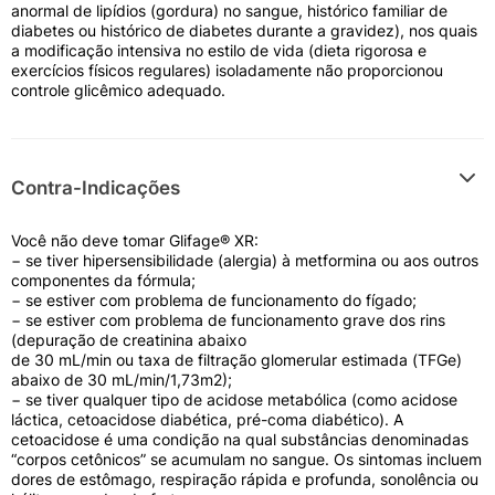
oral, que associado a uma dieta apropriada, é utilizado
anormal de lipídios (gordura) no sangue, histórico familiar de
para o tratamento do diabetes tipo 2 em adultos,
diabetes ou histórico de diabetes durante a gravidez), nos quais
isoladamente ou em combinação com outros
a modificação intensiva no estilo de vida (dieta rigorosa e
antiadiabéticos orais, como por exemplo aqueles da
exercícios físicos regulares) isoladamente não proporcionou
classe das sulfonilureias.
controle glicêmico adequado.
Pode ser utilizado também para o tratamento do
diabetes tipo 1 em complementação à insulinoterapia.
Glifage® XR é indicado na prevenção de diabetes
mellitus tipo 2 em pacientes com sobrepeso (Índice de
Massa Corporal igual ou acima de 24 kg/m2 ; igual ou
Contra-Indicações
acima de 22 kg/m2 entre asiáticos) com pré-diabetes
e pelo menos um fator de risco adicional (tais como
pressão arterial alta, idade acima de 40 anos,
Você não deve tomar Glifage® XR:
quantidade anormal de lipídios (gordura) no sangue,
− se tiver hipersensibilidade (alergia) à metformina ou aos outros
histórico familiar de diabetes ou histórico de diabetes
componentes da fórmula;
durante a gravidez), nos quais a modificação intensiva
− se estiver com problema de funcionamento do fígado;
no estilo de vida (dieta rigorosa e exercícios físicos
− se estiver com problema de funcionamento grave dos rins
regulares) isoladamente não proporcionou controle
(depuração de creatinina abaixo
glicêmico adequado.
de 30 mL/min ou taxa de filtração glomerular estimada (TFGe)
abaixo de 30 mL/min/1,73m2);
QUANDO NÃO DEVO USAR ESTE
− se tiver qualquer tipo de acidose metabólica (como acidose
MEDICAMENTO?
láctica, cetoacidose diabética, pré-coma diabético). A
cetoacidose é uma condição na qual substâncias denominadas
“corpos cetônicos” se acumulam no sangue. Os sintomas incluem
Você não deve tomar Glifage® XR:
dores de estômago, respiração rápida e profunda, sonolência ou
− se tiver hipersensibilidade (alergia) à metformina ou