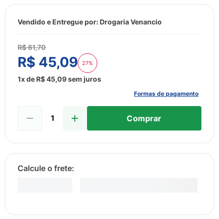
8
º
sabonete liquido
9
º
lenço umedecido
Vendido e Entregue por:
Drogaria Venancio
10
º
fralda
R$
61
,
70
R$
45
,
09
27%
1
x de
R$
45
,
09
sem juros
Formas de pagamento
Comprar