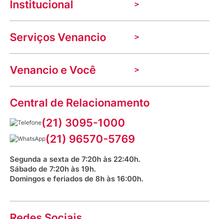
Institucional
A Venancio
Serviços Venancio
Trabalhe Conosco
Nossas lojas
Troca e devolução
Indique seu imóvel
Venancio e Você
Mecânica de promoções
Política de Privacidade
Dúvidas frequentes
VClube - Programa de fidelidade
Assessoria de Imprensa
Prazos e entregas
Central de Relacionamento
Fale com o farmacêutico
Corrida Venancio 2026
Serviços Farmacêuticos
Fale conosco
(21) 3095-1000
Aniversário Venancio 2025
Bioimpedância Gratuita
Procon RJ
(21) 96570-5769
Saúde na praça
Segunda a sexta de 7:20h às 22:40h.
Sábado de 7:20h às 19h.
Domingos e feriados de 8h às 16:00h.
Redes Sociais