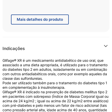
Glifage® XR contém metformina, um medicamento
para tratar o diabetes em adultos. A metformina
pertence a um grupo de medicamentos denominados
Mais
detalhes do produto
biguanidas.
A insulina é um hormônio produzido pelo pâncreas que
permite que os tecidos do corpo absorvam a glicose
(açúcar) do sangue e a usem para produzir energia ou
armazená-la para uso posterior. Se você tem diabetes,
o seu pâncreas não produz insulina suficiente ou o seu
Indicações
corpo não é capaz de utilizar adequadamente a
insulina que produz. Isto leva a um nível elevado de
glicose no sangue. Glifage® XR ajuda a baixar o nível
Glifage® XR é um medicamento antidiabético de uso oral, que
de glicose no sangue para um nível tão normal quanto
associado a uma dieta apropriada, é utilizado para o tratamento
possível.
do diabetes tipo 2 em adultos, isoladamente ou em combinação
Em estudos clínicos, o uso de metformina foi associado
com outros antiadiabéticos orais, como por exemplo aqueles da
a estabilização do peso corporal ou a uma modesta
classe das sulfonilureias.
perda de peso.
Pode ser utilizado também para o tratamento do diabetes tipo 1
em complementação à insulinoterapia.
PARA QUE ESTE MEDICAMENTO É
Glifage® XR é indicado na prevenção de diabetes mellitus tipo 2
INDICADO?
em pacientes com sobrepeso (Índice de Massa Corporal igual ou
acima de 24 kg/m2 ; igual ou acima de 22 kg/m2 entre asiáticos)
com pré-diabetes e pelo menos um fator de risco adicional (tais
Glifage® XR é um medicamento antidiabético de uso
como pressão arterial alta, idade acima de 40 anos, quantidade