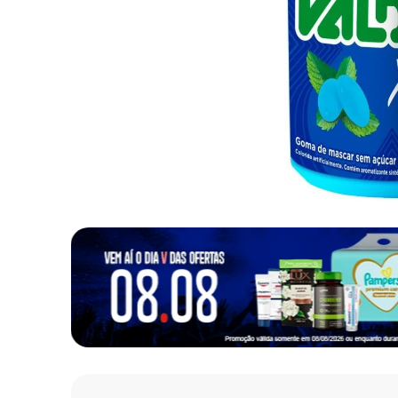
10
º
fralda