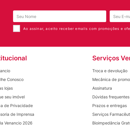
Ao assinar, aceito receber emails com promoções e ofe
titucional
Serviços Ve
ancio
Troca e devolução
lhe Conosco
Mecânica de prom
s lojas
Assinatura
ue seu imóvel
Dúvidas frequentes
ica de Privacidade
Prazos e entregas
soria de Imprensa
Serviços Farmacêut
da Venancio 2026
Bioimpedância Grat