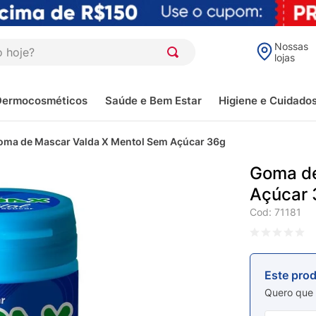
oje?
Nossas
lojas
Dermocosméticos
Saúde e Bem Estar
Higiene e Cuidado
oma de Mascar Valda X Mentol Sem Açúcar 36g
Goma de
Açúcar 
Cod
:
71181
Este pro
Quero que 