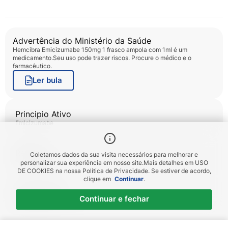
Hemcibra pode ser utilizado por todas as faixas etárias.
Você não poderá utilizar Hemcibra se tiver alergia ao princípio
ativo (emicizumabe) ou a qualquer componente do
medicamento.
Advertência do Ministério da Saúde
Hemcibra Emicizumabe 150mg 1 frasco ampola com 1ml
é um
medicamento.Seu uso pode trazer riscos. Procure o médico e o
farmacêutico.
Ler bula
Principio Ativo
emicizumabe
Registro
Coletamos dados da sua visita necessários para melhorar e
1010006670043
personalizar sua experiência em nosso site.
Mais detalhes em
USO
DE COOKIES
na nossa Política de Privacidade. Se estiver de acordo,
clique em
Continuar
.
Código EAN
Continuar e fechar
7613326007337