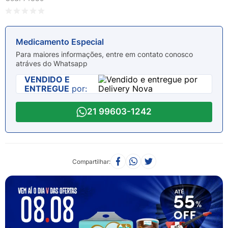
8
º
esmalte
9
º
lenço umedecido
10
º
fralda
Medicamento Especial
Para maiores informações, entre em contato conosco
atráves do Whatsapp
VENDIDO E
ENTREGUE
por:
21 99603-1242
Compartilhar