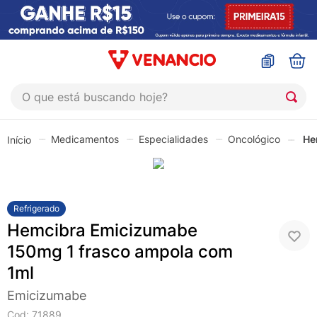
O que está buscando hoje?
TERMOS MAIS BUSCADOS
Medicamentos
Especialidades
Oncológico
He
1
º
coristina
2
º
sinustrat
3
º
fly gotas
Refrigerado
4
º
admuc
Hemcibra Emicizumabe
5
º
protetor solar
150mg 1 frasco ampola com
1ml
6
º
sabonete liquido
Emicizumabe
7
º
shampoo
Cod
:
71889